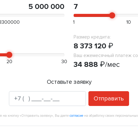
5 000 000
7
3300000
1
10
Размер кредита:
8 373 120
₽
Ваш ежемесячный платеж со
20
30
34 888
₽
/мес
Оставьте заявку
Отправить
 на кнопку «Отправить заявку», Вы даете
согласие
на обработку своих персональных