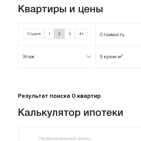
Квартиры и цены
Студия
1
2
3
4+
Стоимость
2
Этаж
S кухни м
Результат поиска 0 квартир
Калькулятор ипотеки
Первоначальный взнос