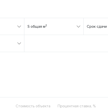
2
S общая м
Срок сдачи
Стоимость объекта
Процентная ставка, %