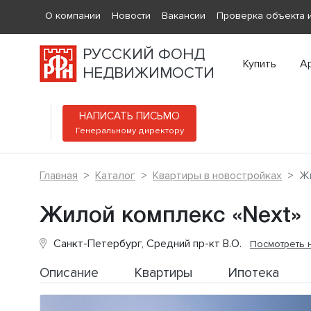
О компании
Новости
Вакансии
Проверка объекта и
РУССКИЙ ФОНД
Купить
А
НЕДВИЖИМОСТИ
НАПИСАТЬ ПИСЬМО
Генеральному директору
Главная
Каталог
Квартиры в новостройках
Жи
Жилой комплекс «Next»
Санкт-Петербург, Средний пр-кт В.О.
Посмотреть 
Описание
Квартиры
Ипотека