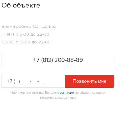
Об объекте
Время работы Call Центра:
ПН-ПТ с 9-30 до 22-00
СБ-ВС с 10-00 до 22-00
+7 (812) 200-88-89
Позвонить мне
Нажимая на кнопку, Вы даете
согласие
на обработку своих
персональных данных