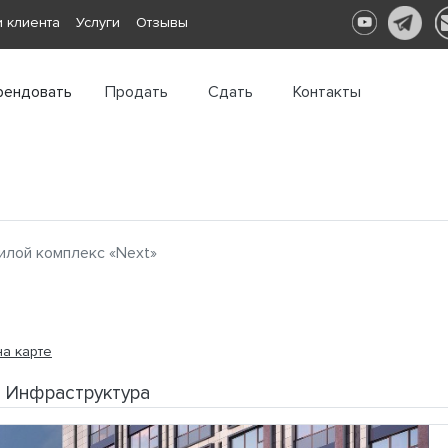
 клиента
Услуги
Отзывы
рендовать
Продать
Сдать
Контакты
лой комплекс «Next»
на карте
Инфраструктура