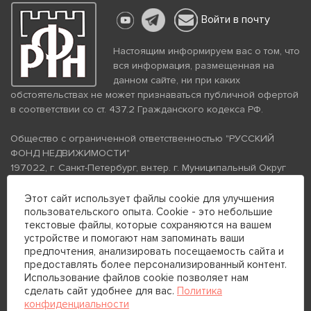
Войти в почту
Настоящим информируем вас о том, что
вся информация, размещенная на
данном сайте, ни при каких
обстоятельствах не может признаваться публичной офертой
в соответствии со ст. 437.2 Гражданского кодекса РФ.
Общество с ограниченной ответственностью "РУССКИЙ
ФОНД НЕДВИЖИМОСТИ"
197022, г. Санкт-Петербург, вн.тер. г. Муниципальный Округ
Аптекарский Остров, ул. Петропавловская, дом 8, литера А,
помещение 26Н, комната 103
Этот сайт использует файлы cookie для улучшения
пользовательского опыта. Cookie - это небольшие
ИНН 7813672570 КПП 781301001 ОГРН 1237800058870
текстовые файлы, которые сохраняются на вашем
Политика конфиденциальности
Политика обработки
устройстве и помогают нам запоминать ваши
персональных данных
предпочтения, анализировать посещаемость сайта и
Телефон для связи:
предоставлять более персонализированный контент.
+7 (812) 200-99-98
Использование файлов cookie позволяет нам
сделать сайт удобнее для вас.
Политика
+7 (812) 200-88-89
конфиденциальности