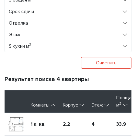
S общая м
Срок сдачи
Отделка
Этаж
2
S кухни м
Очистить
Результат поиска 4 квартиры
Площад
2
Комнаты
Корпус
Этаж
м
1 к. кв.
2.2
4
33.9