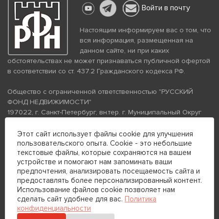
Войти в почту
Настоящим информируем вас о том, что
вся информация, размещенная на
данном сайте, ни при каких
обстоятельствах не может признаваться публичной офертой
в соответствии со ст. 437.2 Гражданского кодекса РФ.
Общество с ограниченной ответственностью "РУССКИЙ
ФОНД НЕДВИЖИМОСТИ"
197022, г. Санкт-Петербург, вн.тер. г. Муниципальный Округ
Аптекарский Остров, ул. Петропавловская, дом 8, литера А,
помещение 26Н, комната 103
Этот сайт использует файлы cookie для улучшения
пользовательского опыта. Cookie - это небольшие
ИНН 7813672570 КПП 781301001 ОГРН 1237800058870
текстовые файлы, которые сохраняются на вашем
Политика конфиденциальности
Политика обработки
устройстве и помогают нам запоминать ваши
персональных данных
предпочтения, анализировать посещаемость сайта и
Телефон для связи:
предоставлять более персонализированный контент.
+7 (812) 200-99-98
Использование файлов cookie позволяет нам
сделать сайт удобнее для вас.
Политика
+7 (812) 200-88-89
конфиденциальности