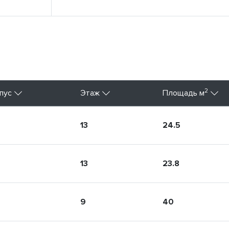
2
пус
Этаж
Площадь м
13
24.5
13
23.8
9
40