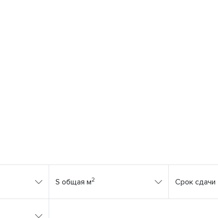
2
S общая м
Срок сдачи