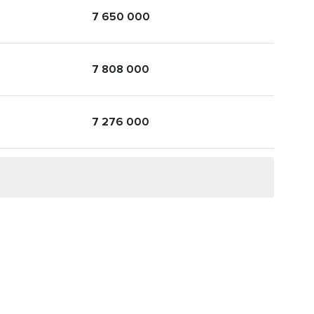
7 650 000
7 808 000
7 276 000
ext