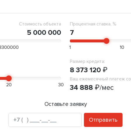
Стоимость объекта
Процентная ставка, %
5 000 000
7
3300000
1
10
Размер кредита:
8 373 120
₽
Ваш ежемесячный платеж со
20
30
34 888
₽
/мес
Оставьте заявку
Отправить