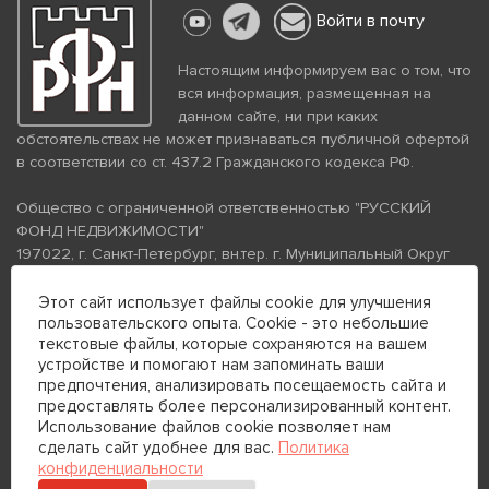
Войти в почту
Настоящим информируем вас о том, что
вся информация, размещенная на
данном сайте, ни при каких
обстоятельствах не может признаваться публичной офертой
в соответствии со ст. 437.2 Гражданского кодекса РФ.
Общество с ограниченной ответственностью "РУССКИЙ
ФОНД НЕДВИЖИМОСТИ"
197022, г. Санкт-Петербург, вн.тер. г. Муниципальный Округ
Аптекарский Остров, ул. Петропавловская, дом 8, литера А,
помещение 26Н, комната 103
Этот сайт использует файлы cookie для улучшения
пользовательского опыта. Cookie - это небольшие
ИНН 7813672570 КПП 781301001 ОГРН 1237800058870
текстовые файлы, которые сохраняются на вашем
Политика конфиденциальности
Политика обработки
устройстве и помогают нам запоминать ваши
персональных данных
предпочтения, анализировать посещаемость сайта и
Телефон для связи:
предоставлять более персонализированный контент.
+7 (812) 200-99-98
Использование файлов cookie позволяет нам
сделать сайт удобнее для вас.
Политика
+7 (812) 200-88-89
конфиденциальности