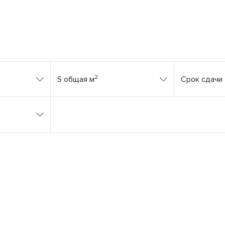
2
S общая м
Срок сдачи