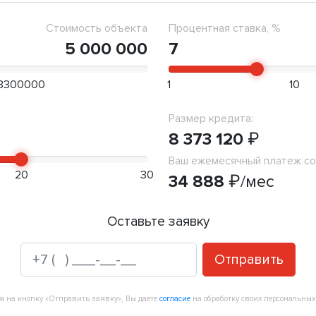
Стоимость объекта
Процентная ставка, %
5 000 000
7
3300000
1
10
Размер кредита:
8 373 120
₽
Ваш ежемесячный платеж со
20
30
34 888
₽
/мес
Оставьте заявку
Отправить
 на кнопку «Отправить заявку», Вы даете
согласие
на обработку своих персональных