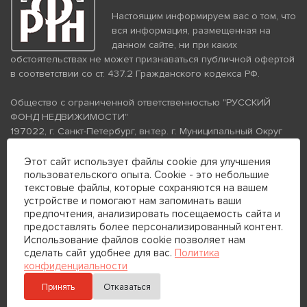
Настоящим информируем вас о том, что
вся информация, размещенная на
данном сайте, ни при каких
обстоятельствах не может признаваться публичной офертой
в соответствии со ст. 437.2 Гражданского кодекса РФ.
Общество с ограниченной ответственностью "РУССКИЙ
ФОНД НЕДВИЖИМОСТИ"
197022, г. Санкт-Петербург, вн.тер. г. Муниципальный Округ
Аптекарский Остров, ул. Петропавловская, дом 8, литера А,
помещение 26Н, комната 103
Этот сайт использует файлы cookie для улучшения
пользовательского опыта. Cookie - это небольшие
ИНН 7813672570 КПП 781301001 ОГРН 1237800058870
текстовые файлы, которые сохраняются на вашем
Политика конфиденциальности
Политика обработки
устройстве и помогают нам запоминать ваши
персональных данных
предпочтения, анализировать посещаемость сайта и
Телефон для связи:
предоставлять более персонализированный контент.
+7 (812) 200-99-98
Использование файлов cookie позволяет нам
сделать сайт удобнее для вас.
Политика
+7 (812) 200-88-89
конфиденциальности
Принять
Отказаться
Отправить сообщение