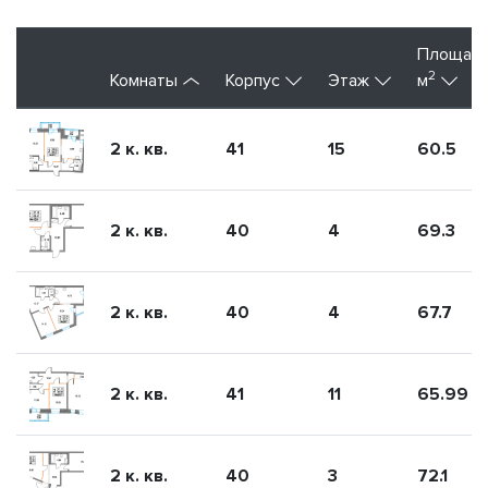
Площад
2
Комнаты
Корпус
Этаж
м
2 к. кв.
41
15
60.5
2 к. кв.
40
4
69.3
2 к. кв.
40
4
67.7
2 к. кв.
41
11
65.99
2 к. кв.
40
3
72.1