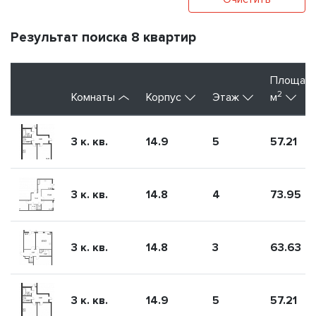
Результат поиска 8 квартир
Площад
2
Комнаты
Корпус
Этаж
м
3 к. кв.
14.9
5
57.21
3 к. кв.
14.8
4
73.95
3 к. кв.
14.8
3
63.63
3 к. кв.
14.9
5
57.21