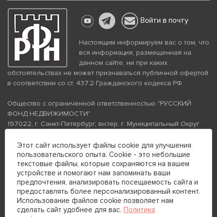
Войти в почту
Настоящим информируем вас о том, что
вся информация, размещенная на
данном сайте, ни при каких
обстоятельствах не может признаваться публичной офертой
в соответствии со ст. 437.2 Гражданского кодекса РФ.
Общество с ограниченной ответственностью "РУССКИЙ
ФОНД НЕДВИЖИМОСТИ"
197022, г. Санкт-Петербург, вн.тер. г. Муниципальный Округ
Аптекарский Остров, ул. Петропавловская, дом 8, литера А,
помещение 26Н, комната 103
Этот сайт использует файлы cookie для улучшения
пользовательского опыта. Cookie - это небольшие
ИНН 7813672570 КПП 781301001 ОГРН 1237800058870
текстовые файлы, которые сохраняются на вашем
Политика конфиденциальности
Политика обработки
устройстве и помогают нам запоминать ваши
персональных данных
предпочтения, анализировать посещаемость сайта и
Телефон для связи:
предоставлять более персонализированный контент.
+7 (812) 200-99-98
Использование файлов cookie позволяет нам
сделать сайт удобнее для вас.
Политика
+7 (812) 200-88-89