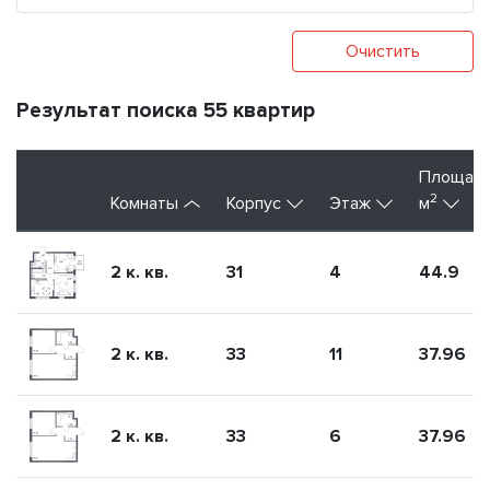
Очистить
Результат поиска 55 квартир
Площад
2
Комнаты
Корпус
Этаж
м
2 к. кв.
31
4
44.9
2 к. кв.
33
11
37.96
2 к. кв.
33
6
37.96