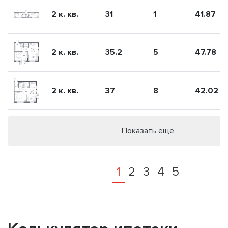
2 к. кв.
31
1
41.87
2 к. кв.
35.2
5
47.78
2 к. кв.
37
8
42.02
Показать еще
1
2
3
4
5