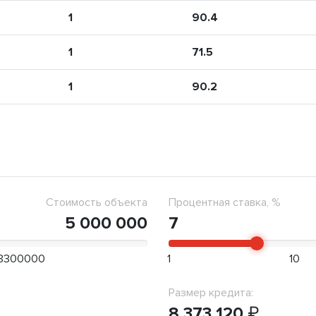
1
90.4
1
71.5
1
90.2
Стоимость объекта
Процентная ставка, %
5 000 000
7
3300000
1
10
Размер кредита:
8 373 120
₽