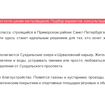
ются по ценам застройщиков. Подбор вариантов, консультаци
ласса, строящийся в Приморском районе Санкт-Петербурга
ти здесь станет идеальным решением для тех, кто хочет 
олагаются Суздальские озера и Шуваловский карьер. Жите
зелени и воды, устраивать пикники или просто любоватьс
далении от Суздальского проспекта.
 благоустройство. Появятся газоны и кустарники, проезды
атическим покрытием и спортивные площадки (игровые и об