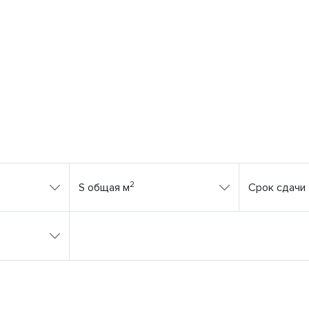
2
S общая м
Срок сдачи