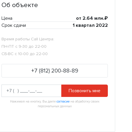
Об объекте
Цена
от 2.64 млн.₽
Срок сдачи
1 квартал 2022
Время работы Call Центра:
ПН-ПТ с 9-30 до 22-00
СБ-ВС с 10-00 до 22-00
+7 (812) 200-88-89
Позвонить мне
Нажимая на кнопку, Вы даете
согласие
на обработку своих
персональных данных