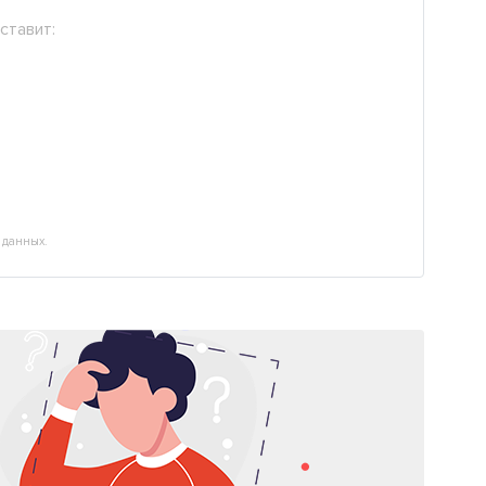
ставит:
 данных.