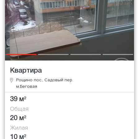
Квартира
Рощино пос., Садовый пер.
м.Беговая
39 м
2
Общая
20 м
2
Жилая
10 м
2