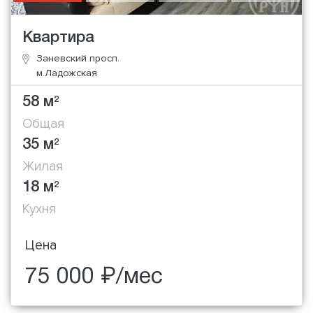
Квартира
Заневский просп.
м.Ладожская
58 м
2
Общая
35 м
2
Жилая
18 м
2
Кухня
Цена
75 000 ₽/мес