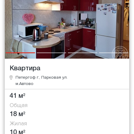
Квартира
Петергоф г., Парковая ул.
м.Автово
41 м
2
Общая
18 м
2
Жилая
10 м
2