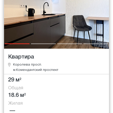
Квартира
Королева просп.
м.Комендантский проспект
29 м
2
Общая
18.6 м
2
Жилая
—