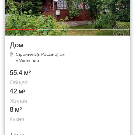
Дом
Строитель(п.Рощино) снт.
м.Удельная
55.4 м
2
Общая
42 м
2
Жилая
8 м
2
Кухня
Цена