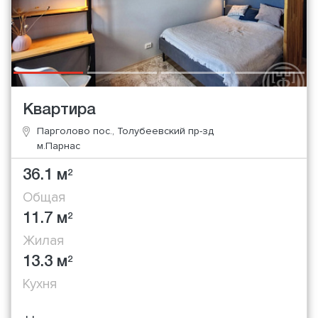
Квартира
Парголово пос., Толубеевский пр-зд
м.Парнас
36.1 м
2
Общая
11.7 м
2
Жилая
13.3 м
2
Кухня