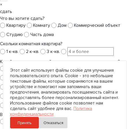
×
сдать
Что вы хотите сдать?
Квартиру
Комнату
Дом
Коммерческий объект
Студию
Часть дома
Скольки комнатная квартира?
1 к-кв.
2 к-кв.
3 к-кв.
Какой тип коммерческой недвижимости вы хотите сдать?
Гаражи
Земельный участок
Этот сайт использует файлы cookie для улучшения
пользовательского опыта. Cookie - это небольшие
Квартира под коммерческие цели
текстовые файлы, которые сохраняются на вашем
устройстве и помогают нам запоминать ваши
Общественное питание
Офис
Производство
предпочтения, анализировать посещаемость сайта и
Склад
Сфера услуг
Торговое помещение
предоставлять более персонализированный контент.
Использование файлов cookie позволяет нам
Универсальное помещение
сделать сайт удобнее для вас.
Политика
конфиденциальности
В каком регионе?
Санкт-Петербург
Ленинградская область
Принять
Отказаться