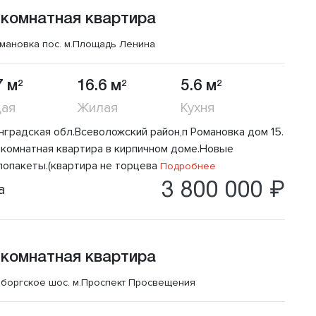
 комнатная квартира
мановка пос.
м.Площадь Ленина
7 м
16.6 м
5.6 м
2
2
2
ая
Жилая
Кухня
нградская обл.Всеволожский район,п Романовка дом 15.
комнатная квартира в кирпичном доме.Новые
лопакеты.(квартира не торцева
Подробнее
3 800 000 ₽
а
 комнатная квартира
боргское шос.
м.Проспект Просвещения