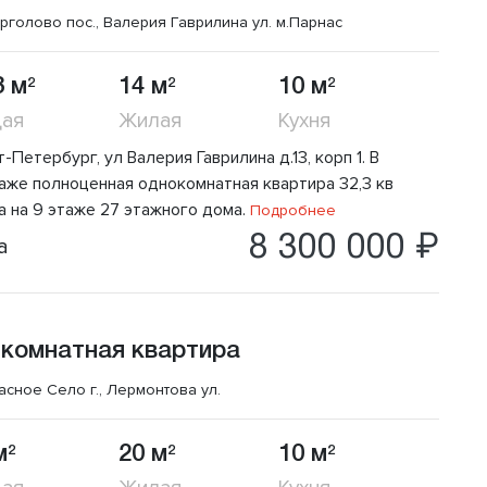
рголово пос., Валерия Гаврилина ул.
м.Парнас
3 м
14 м
10 м
2
2
2
ая
Жилая
Кухня
-Петербург, ул Валерия Гаврилина д.13, корп 1. В
аже полноценная однокомнатная квартира 32,3 кв
а на 9 этаже 27 этажного дома.
Подробнее
8 300 000 ₽
а
 комнатная квартира
асное Село г., Лермонтова ул.
м
20 м
10 м
2
2
2