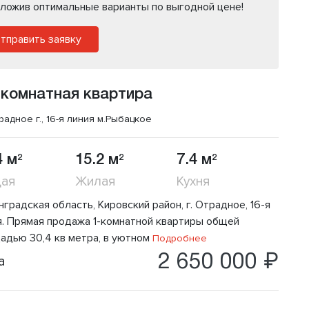
ложив оптимальные варианты по выгодной цене!
тправить заявку
 комнатная квартира
радное г., 16-я линия
м.Рыбацкое
4 м
15.2 м
7.4 м
2
2
2
ая
Жилая
Кухня
градская область, Кировский район, г. Отрадное, 16-я
я. Прямая продажа 1-комнатной квартиры общей
адью 30,4 кв метра, в уютном
Подробнее
2 650 000 ₽
а