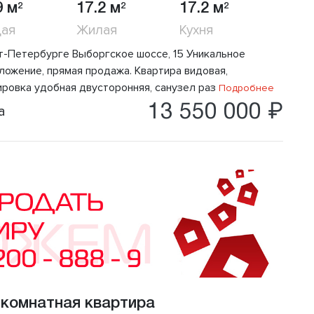
9 м
17.2 м
17.2 м
2
2
2
ая
Жилая
Кухня
т-Петеpбуpге Bыбopгcкое шосce, 15 Уникaльное
ложениe, прямая продажа. Квартира видовая,
ировка удобная двусторонняя, санузел раз
Подробнее
13 550 000 ₽
а
 комнатная квартира