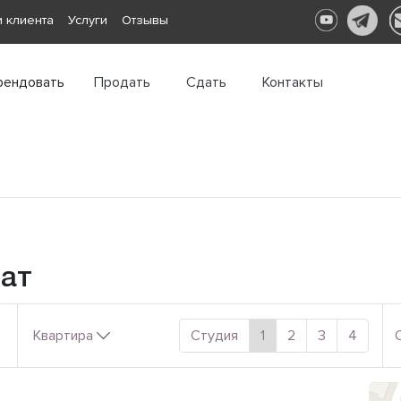
 клиента
Услуги
Отзывы
рендовать
Продать
Сдать
Контакты
нат
Квартира
Студия
1
2
3
4