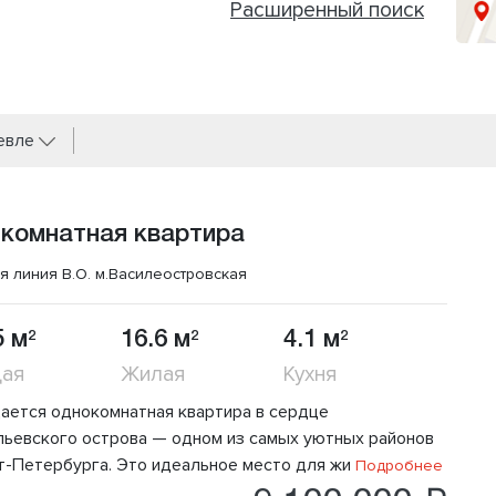
Расширенный поиск
евле
 комнатная квартира
-я линия В.О.
м.Василеостровская
5 м
16.6 м
4.1 м
2
2
2
ая
Жилая
Кухня
ается однокомнатная квартира в сердце
льевского острова — одном из самых уютных районов
т-Петербурга. Это идеальное место для жи
Подробнее