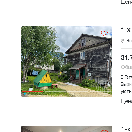
Цен
1-х
Вы
31.
Общ
В Га
Выри
уютн
Цен
1-х