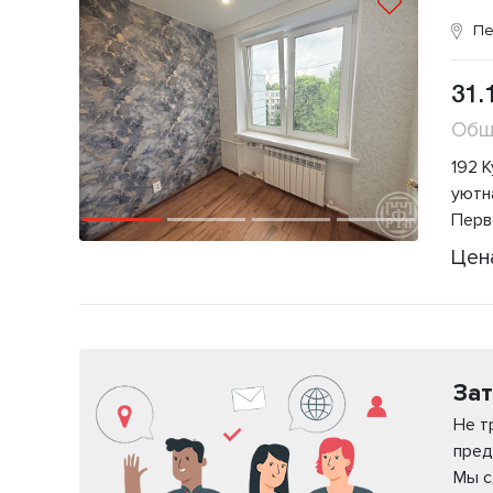
Пе
31.
Общ
192 К
уютн
Перв
Цен
Зат
Не т
пред
Мы с