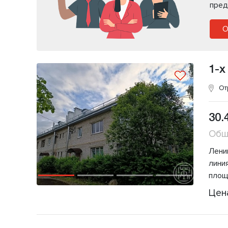
пред
О
1-х
От
30.
Общ
Ленин
лини
площ
Цен