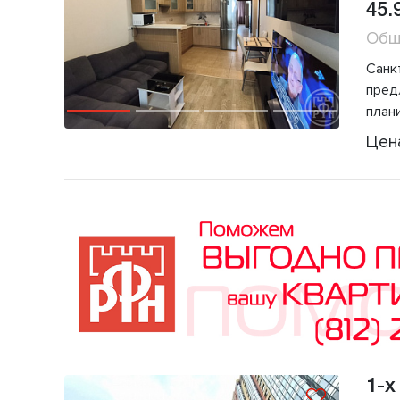
45.
Общ
Сaнк
пред
план
Цен
1-х