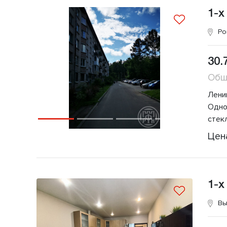
1-х
Ро
30.
Общ
Лени
Одно
стек
Цен
1-х
Вы