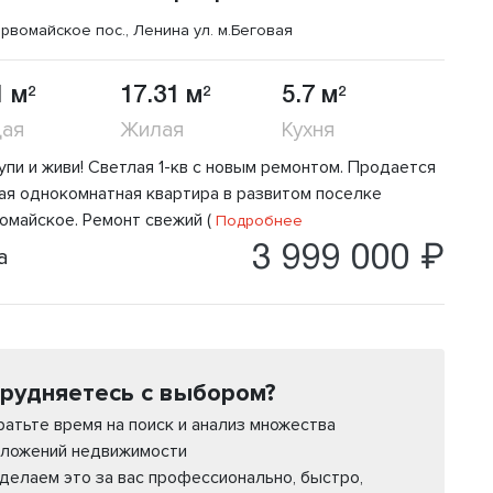
рвомайское пос., Ленина ул.
м.Беговая
1 м
17.31 м
5.7 м
2
2
2
ая
Жилая
Кухня
упи и живи! Светлая 1-кв с новым ремонтом. Продается
ая однокомнатная квартира в развитом поселке
омайское. Ремонт свежий (
Подробнее
3 999 000 ₽
а
рудняетесь с выбором?
ратьте время на поиск и анализ множества
ложений недвижимости
делаем это за вас профессионально, быстро,