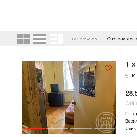
Сначала деш
324 объекта
1-х
10
28.
Общ
Прод
Васи
Санк