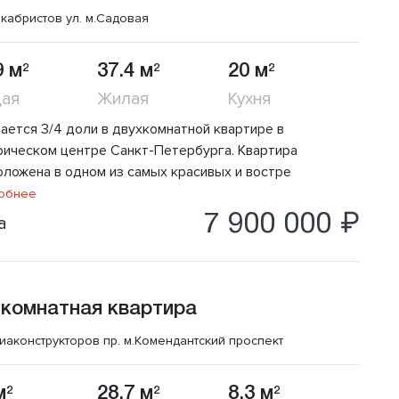
кабристов ул.
м.Садовая
9 м
37.4 м
20 м
2
2
2
ая
Жилая
Кухня
ается 3/4 доли в двухкомнатной квартире в
рическом центре Санкт-Петербурга. Квартира
оложена в одном из самых красивых и востре
обнее
7 900 000 ₽
а
 комнатная квартира
иаконструкторов пр.
м.Комендантский проспект
м
28.7 м
8.3 м
2
2
2