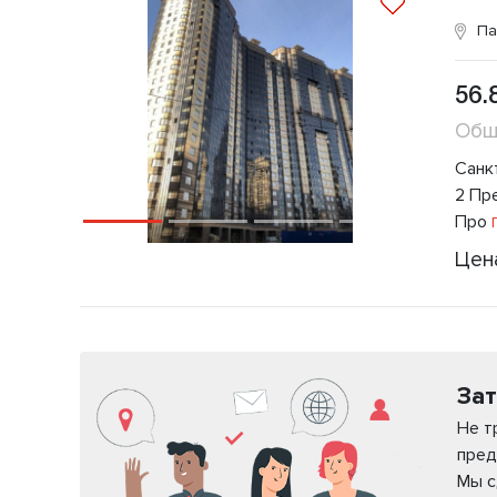
Па
56.
Общ
Санкт
2 Пр
Про
П
Цен
Зат
Не т
пред
Мы с