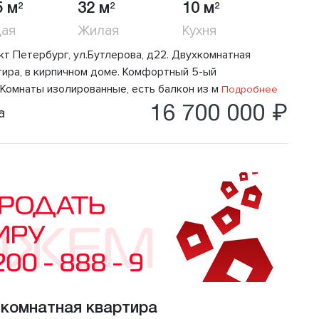
5 м
32 м
10 м
2
2
2
ая
Жилая
Кухня
кт Петербург, ул.Бутлерова, д22. Двухкомнатная
тира, в кирпичном доме. Комфортный 5-ый
.Комнаты изолированные, есть балкон из м
Подробнее
16 700 000 ₽
а
 комнатная квартира