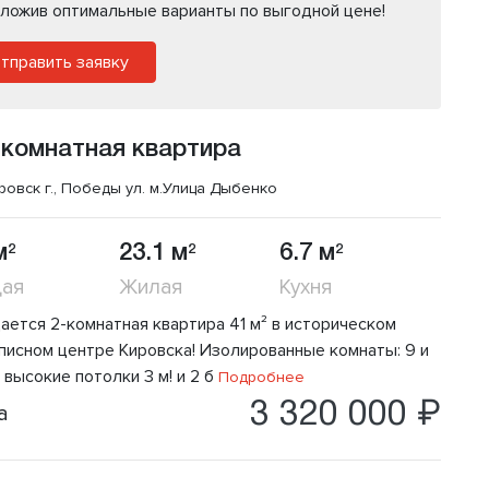
ложив оптимальные варианты по выгодной цене!
тправить заявку
 комнатная квартира
ровск г., Победы ул.
м.Улица Дыбенко
м
23.1 м
6.7 м
2
2
2
ая
Жилая
Кухня
ается 2-комнатная квартира 41 м² в историческом
писном центре Кировска! Изолированные комнаты: 9 и
, высокие потолки 3 м! и 2 б
Подробнее
3 320 000 ₽
а