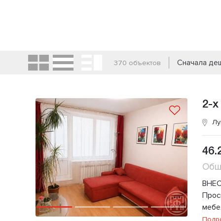
Сначала де
370 объектов
2-х
Лу
46.
Общ
ВНЕС
Прос
мебе
Подр