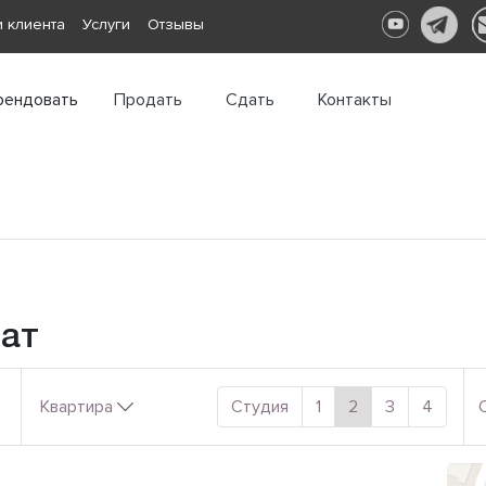
 клиента
Услуги
Отзывы
рендовать
Продать
Сдать
Контакты
нат
Квартира
Студия
1
2
3
4