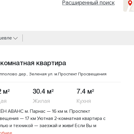
Расширенный поиск
шевле
 комнатная квартира
пполово дер., Зеленая ул.
м.Проспект Просвещения
2 м
30.4 м
7.4 м
2
2
2
ая
Жилая
Кухня
ЁН АВАНС м. Парнас — 16 км м. Проспект
вещения — 17 км Уютная 2-комнатная квартира с
лью и техникой — заезжай и живи! Если Вы м
обнее