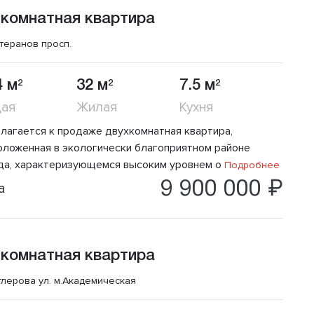
 комнатная квартира
теранов просп.
4 м
32 м
7.5 м
2
2
2
ая
Жилая
Кухня
лагается к продаже двухкомнатная квартира,
оложенная в экологически благоприятном районе
да, характеризующемся высоким уровнем о
Подробнее
9 900 000 ₽
а
 комнатная квартира
тлерова ул.
м.Академическая