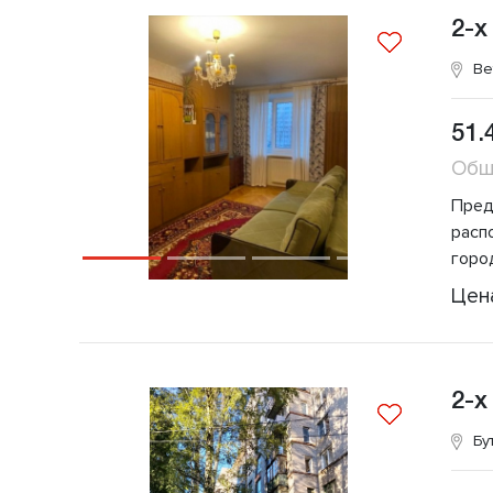
2-х
Ве
51.
Общ
Пред
расп
горо
Цен
2-х
Бу