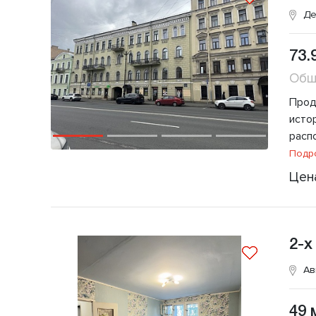
Де
73.
Общ
Прод
исто
расп
Подр
Цен
2-х
Ав
49 