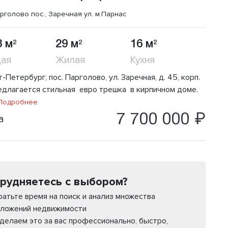
рголово пос., Заречная ул.
м.Парнас
8 м
29 м
16 м
2
2
2
ая
Жилая
Кухня
-Петербург, пос. Парголово, ул. Заречная, д. 45, корп.
едлагается стильная евро трешка в кирпичном доме.
одробнее
7 700 000 ₽
а
рудняетесь с выбором?
ратьте время на поиск и анализ множества
ложений недвижимости
делаем это за вас профессионально, быстро,