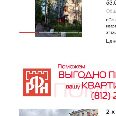
53.
Общ
г.Сан
квар
этаж
Цен
2-х