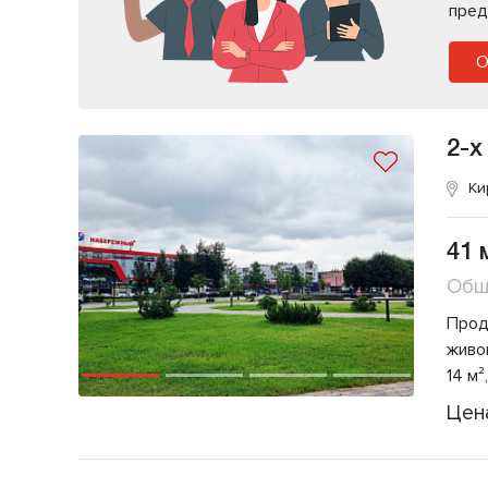
пред
О
2-х
Ки
41 
Общ
Прод
живо
14 м²
Цен