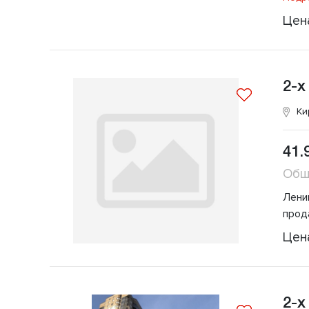
Цен
2-х
Ки
41.
Общ
Ленин
прод
Цен
2-х