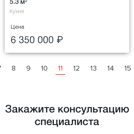
5.3 м
2
Кухня
Цена
6 350 000 ₽
7
8
9
10
11
12
13
14
15
Закажите консультацию
специалиста