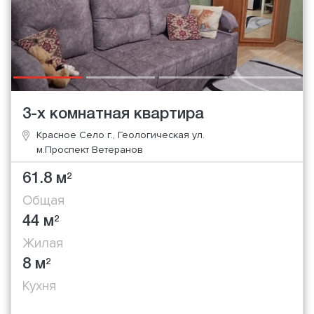
3-х комнатная квартира
Красное Село г., Геологическая ул.
м.Проспект Ветеранов
61.8 м
2
Общая
44 м
2
Жилая
8 м
2
Кухня