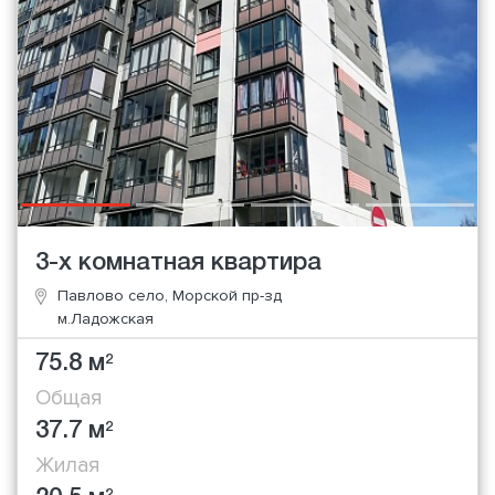
3-х комнатная квартира
Павлово село, Морской пр-зд
м.Ладожская
75.8 м
2
Общая
37.7 м
2
Жилая
2