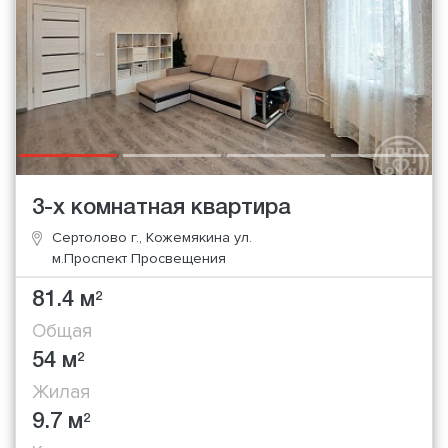
3-х комнатная квартира
Сертолово г., Кожемякина ул.
м.Проспект Просвещения
81.4 м
2
Общая
54 м
2
Жилая
9.7 м
2