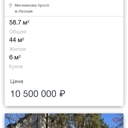
Мечникова просп.
м.Лесная
58.7 м
2
Общая
44 м
2
Жилая
6 м
2
Кухня
Цена
10 500 000 ₽