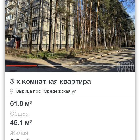
3-х комнатная квартира
Вырица пос., Оредежская ул.
61.8 м
2
Общая
45.1 м
2
Жилая