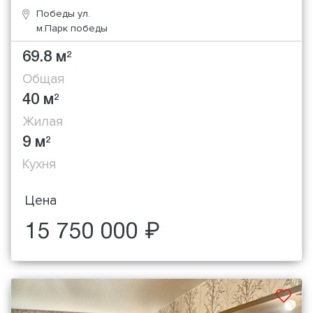
Победы ул.
м.Парк победы
69.8 м
2
Общая
40 м
2
Жилая
9 м
2
Кухня
Цена
15 750 000 ₽