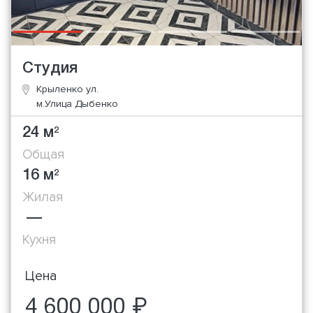
Студия
Крыленко ул.
м.Улица Дыбенко
24 м
2
Общая
16 м
2
Жилая
—
Кухня
Цена
4 600 000 ₽