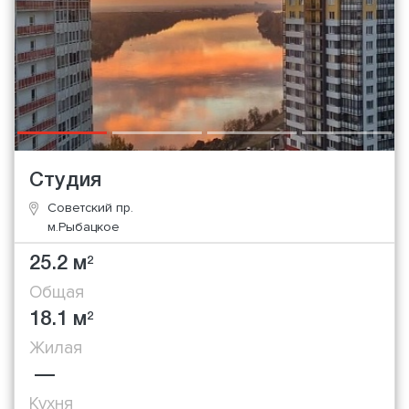
Студия
Советский пр.
м.Рыбацкое
25.2 м
2
Общая
18.1 м
2
Жилая
—
Кухня