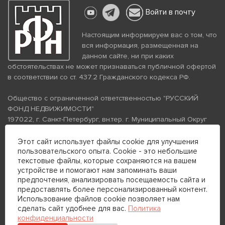
Войти в почту
Настоящим информируем вас о том, что
вся информация, размещенная на
данном сайте, ни при каких
обстоятельствах не может признаваться публичной офертой
в соответствии со ст. 437.2 Гражданского кодекса РФ.
Общество с ограниченной ответственностью "РУССКИЙ
ФОНД НЕДВИЖИМОСТИ"
197022, г. Санкт-Петербург, вн.тер. г. Муниципальный Округ
Аптекарский Остров, ул. Петропавловская, дом 8, литера А,
помещение 26Н, комната 103
Этот сайт использует файлы cookie для улучшения
пользовательского опыта. Cookie - это небольшие
ИНН 7813672570 КПП 781301001 ОГРН 1237800058870
текстовые файлы, которые сохраняются на вашем
Политика конфиденциальности
Политика обработки
устройстве и помогают нам запоминать ваши
персональных данных
предпочтения, анализировать посещаемость сайта и
Телефон для связи:
предоставлять более персонализированный контент.
+7 (812) 200-99-98
Использование файлов cookie позволяет нам
сделать сайт удобнее для вас.
Политика
+7 (812) 200-88-89
конфиденциальности