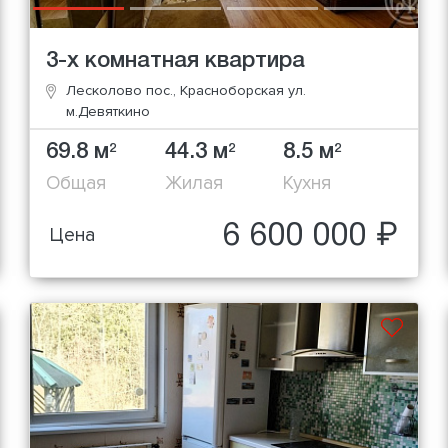
3-х комнатная квартира
Лесколово пос., Красноборская ул.
м.Девяткино
69.8 м
44.3 м
8.5 м
2
2
2
Общая
Жилая
Кухня
6 600 000 ₽
Цена