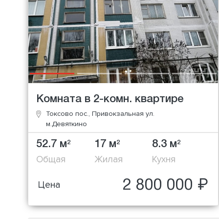
Комната в 2-комн. квартире
Токсово пос., Привокзальная ул.
м.Девяткино
52.7 м
17 м
8.3 м
2
2
2
Общая
Жилая
Кухня
2 800 000 ₽
Цена