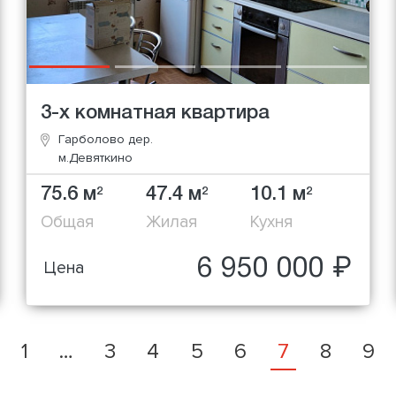
3-х комнатная квартира
Гарболово дер.
м.Девяткино
75.6 м
47.4 м
10.1 м
2
2
2
Общая
Жилая
Кухня
6 950 000 ₽
Цена
Previous
1
…
3
4
5
6
7
8
9