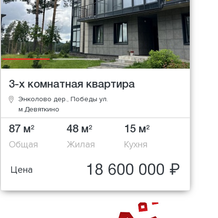
3-х комнатная квартира
Энколово дер., Победы ул.
м.Девяткино
87 м
48 м
15 м
2
2
2
Общая
Жилая
Кухня
18 600 000 ₽
Цена