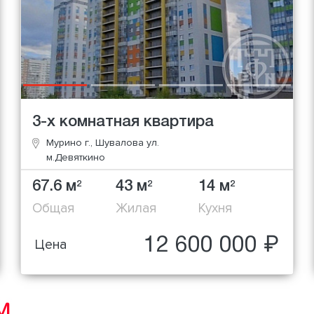
3-х комнатная квартира
Мурино г., Шувалова ул.
м.Девяткино
67.6 м
43 м
14 м
2
2
2
Общая
Жилая
Кухня
12 600 000 ₽
Цена