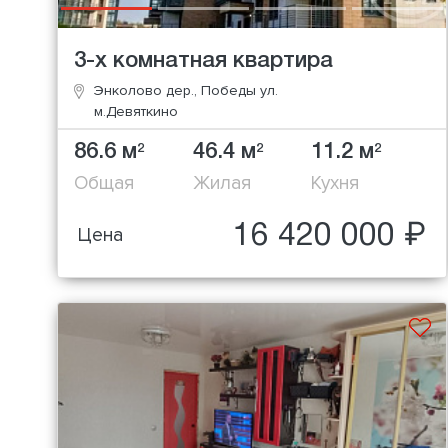
3-х комнатная квартира
Энколово дер., Победы ул.
м.Девяткино
86.6 м
46.4 м
11.2 м
2
2
2
Общая
Жилая
Кухня
16 420 000 ₽
Цена