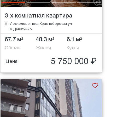
3-х комнатная квартира
Лесколово пос., Красноборская ул.
м.Девяткино
67.7 м
48.3 м
6.1 м
2
2
2
Общая
Жилая
Кухня
5 750 000 ₽
Цена