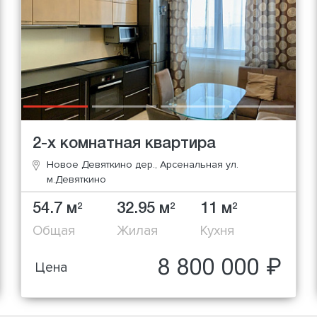
2-х комнатная квартира
Новое Девяткино дер., Арсенальная ул.
м.Девяткино
54.7 м
32.95 м
11 м
2
2
2
Общая
Жилая
Кухня
8 800 000 ₽
Цена