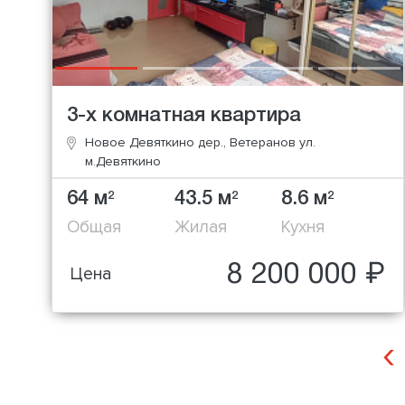
3-х комнатная квартира
Новое Девяткино дер., Ветеранов ул.
м.Девяткино
64 м
43.5 м
8.6 м
2
2
2
Общая
Жилая
Кухня
8 200 000 ₽
Цена
‹