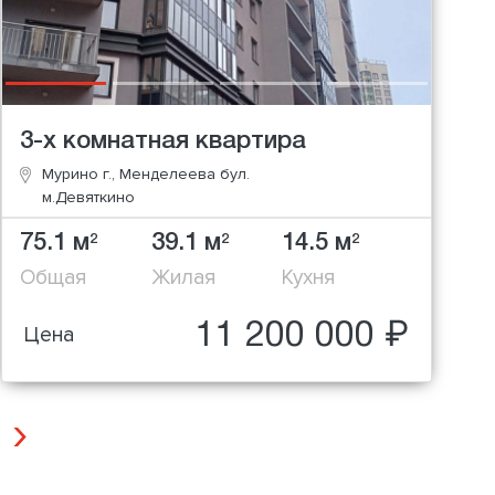
3-х комнатная квартира
Мурино г., Менделеева бул.
м.Девяткино
75.1 м
39.1 м
14.5 м
2
2
2
Общая
Жилая
Кухня
11 200 000 ₽
Цена
Next
›