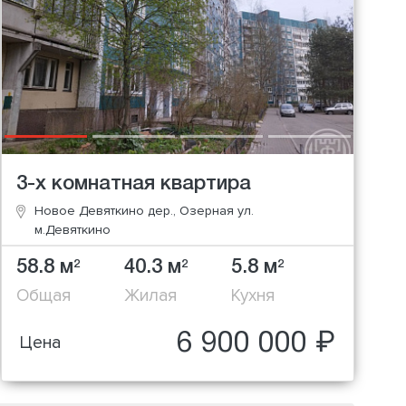
3-х комнатная квартира
Новое Девяткино дер., Озерная ул.
м.Девяткино
58.8 м
40.3 м
5.8 м
2
2
2
Общая
Жилая
Кухня
6 900 000 ₽
Цена