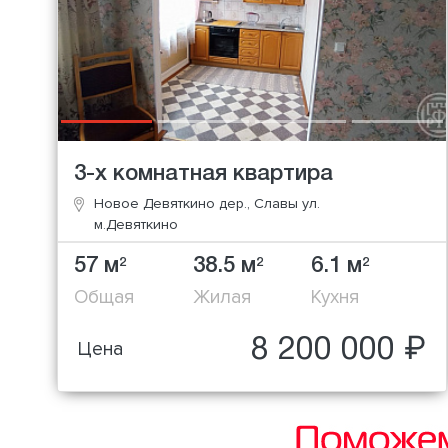
3-х комнатная квартира
Новое Девяткино дер., Славы ул.
м.Девяткино
57 м
38.5 м
6.1 м
2
2
2
Общая
Жилая
Кухня
8 200 000 ₽
Цена