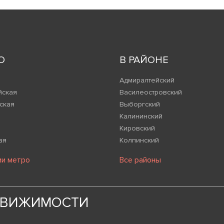
О
В РАЙОНЕ
Адмиралтейский
йская
Василеостровский
ская
Выборгский
Калининский
Кировский
ая
Колпинский
ии метро
Все районы
ДВИЖИМОСТИ