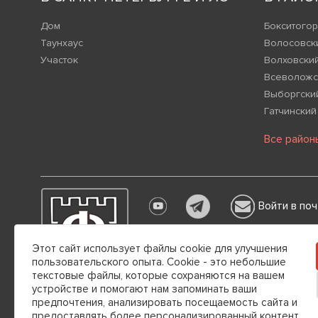
Дом
Бокситогор
Таунхаус
Волосовск
Участок
Волховски
Всеволожс
Выборгски
Гатчинский
Все район
Войти в поч
Настоящим информируем вас о том,
Этот сайт использует файлы cookie для улучшения
каких обстоятельствах не может пр
пользовательского опыта. Cookie - это небольшие
Гражданского кодекса РФ.
текстовые файлы, которые сохраняются на вашем
устройстве и помогают нам запоминать ваши
Общество с ограниченной ответственностью "РУССК
предпочтения, анализировать посещаемость сайта и
197022, г. Санкт-Петербург, вн.тер. г. Муниципальный Окр
предоставлять более персонализированный контент.