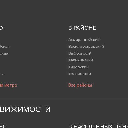
О
В РАЙОНЕ
Адмиралтейский
йская
Василеостровский
ская
Выборгский
Калининский
Кировский
ая
Колпинский
ии метро
Все районы
ДВИЖИМОСТИ
НЕ
В НАСЕЛЕННЫХ ПУН