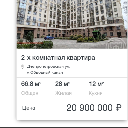
2-х комнатная квартира
Днепропетровская ул.
м.Обводный канал
66.8 м
28 м
12 м
2
2
2
Общая
Жилая
Кухня
20 900 000 ₽
Цена