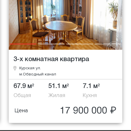
3-х комнатная квартира
Курская ул.
м.Обводный канал
67.9 м
51.1 м
7.1 м
2
2
2
Общая
Жилая
Кухня
17 900 000 ₽
Цена