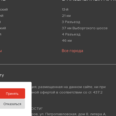
ский
13-й
ий
21 км
й
3 Разъезд
кий
37 км Выборгского шоссе
й
4 Разъезд
46 км
ы
Все города
ту
 что вся информация, размещенная на данном сайте, ни при
изнаваться публичной офертой в соответствии со ст. 437.2
Принять
Отказаться
ИЙ ФОНД НЕДВИЖИМОСТИ"
уг Аптекарский Остров, ул. Петропавловская, дом 8, литера А,