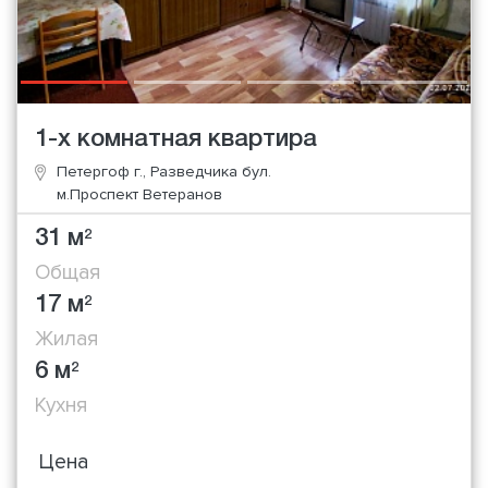
1-х комнатная квартира
Петергоф г., Разведчика бул.
м.Проспект Ветеранов
31 м
2
Общая
17 м
2
Жилая
6 м
2
Кухня
Цена