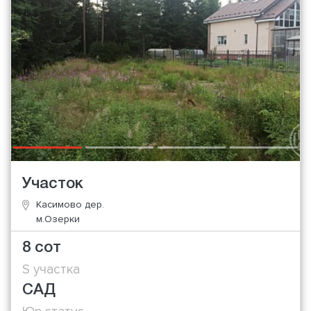
Участок
Касимово дер.
м.Озерки
8 сот
S участка
САД