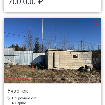
700 000 ₽
Участок
Приречное снт
м.Парнас