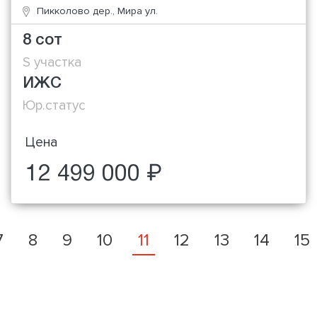
Пикколово дер., Мира ул.
8 сот
S участка
ИЖС
Юр.статус
Цена
12 499 000 ₽
7
8
9
10
11
12
13
14
15