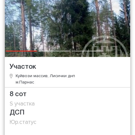
Участок
Куйвози массив, Лисички днп
м.Парнас
8 сот
S участка
ДСП
Юр.статус