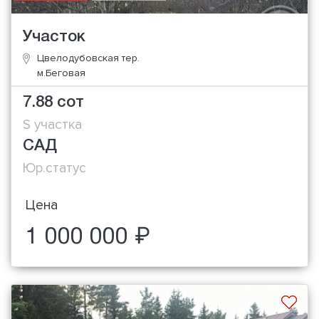
Участок
Цвелодубовская тер.
м.Беговая
7.88 сот
S участка
САД
Юр.статус
Цена
1 000 000 ₽