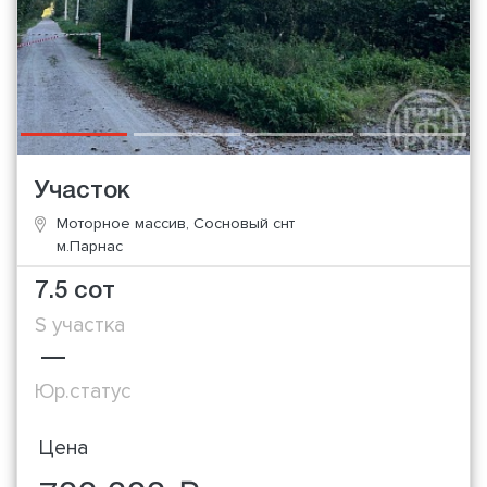
Участок
Моторное массив, Сосновый снт
м.Парнас
7.5 сот
S участка
—
Юр.статус
Цена