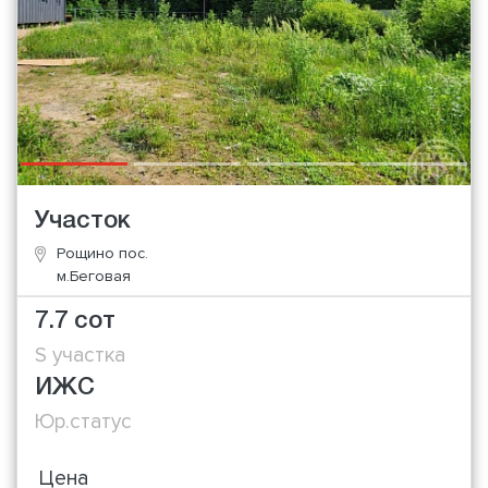
Участок
Рощино пос.
м.Беговая
7.7 сот
S участка
ИЖС
Юр.статус
Цена