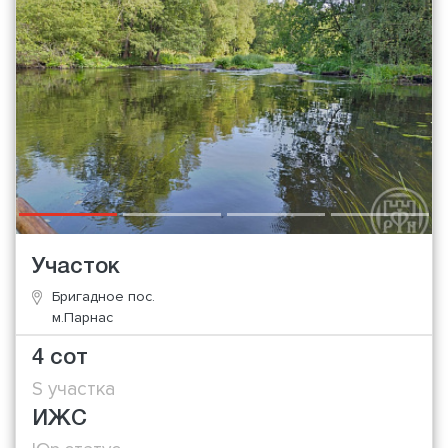
Участок
Бригадное пос.
м.Парнас
4 сот
S участка
ИЖС