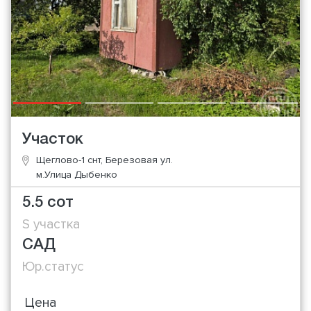
Участок
Щеглово-1 снт, Березовая ул.
м.Улица Дыбенко
5.5 сот
S участка
САД
Юр.статус
Цена