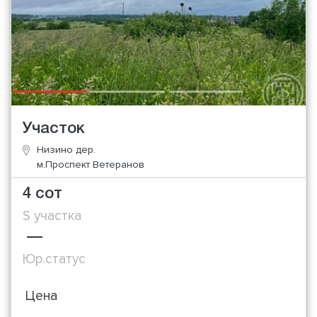
Участок
Низино дер.
м.Проспект Ветеранов
4 сот
S участка
—
Юр.статус
Цена