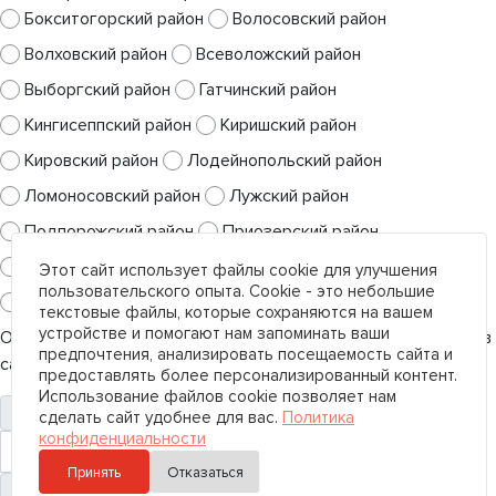
Бокситогорский район
Волосовский район
Волховский район
Всеволожский район
Выборгский район
Гатчинский район
Кингисеппский район
Киришский район
Кировский район
Лодейнопольский район
Ломоносовский район
Лужский район
Подпорожский район
Приозерский район
Сланцевский район
Тихвинский район
Этот сайт использует файлы cookie для улучшения
пользовательского опыта. Cookie - это небольшие
Тосненский район
текстовые файлы, которые сохраняются на вашем
устройстве и помогают нам запоминать ваши
Оставьте Ваш контакт и наши специалисты свяжутся с Вами в
предпочтения, анализировать посещаемость сайта и
самые кротчайшие сроки.
предоставлять более персонализированный контент.
Использование файлов cookie позволяет нам
сделать сайт удобнее для вас.
Политика
конфиденциальности
Принять
Отказаться
+7