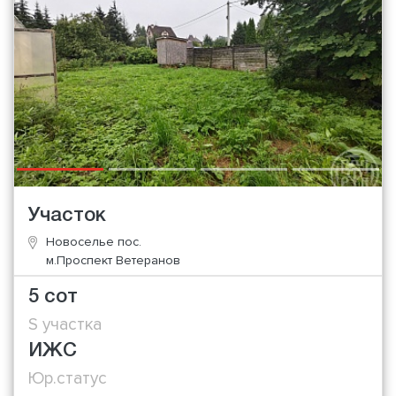
Участок
Новоселье пос.
м.Проспект Ветеранов
5 сот
S участка
ИЖС
Юр.статус