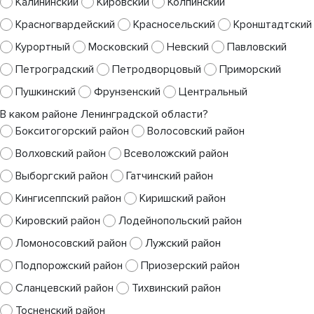
Калининский
Кировский
Колпинский
Красногвардейский
Красносельский
Кронштадтский
Курортный
Московский
Невский
Павловский
Петроградский
Петродворцовый
Приморский
Пушкинский
Фрунзенский
Центральный
В каком районе Ленинградской области?
Бокситогорский район
Волосовский район
Волховский район
Всеволожский район
Выборгский район
Гатчинский район
Кингисеппский район
Киришский район
Кировский район
Лодейнопольский район
Ломоносовский район
Лужский район
Подпорожский район
Приозерский район
Сланцевский район
Тихвинский район
Тосненский район