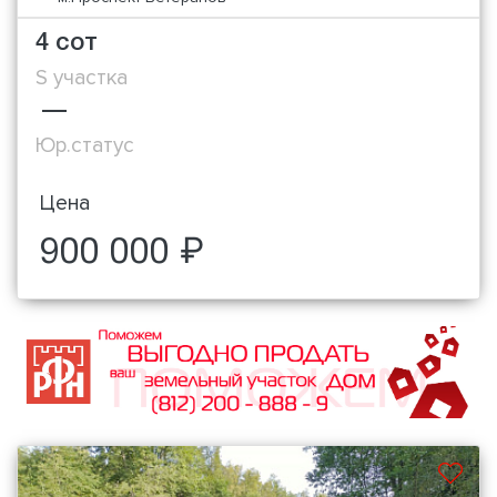
4 сот
S участка
—
Юр.статус
Цена
900 000 ₽