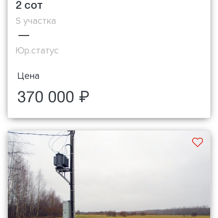
2 сот
S участка
—
Юр.статус
Цена
370 000 ₽