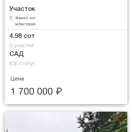
Участок
Факел снт.
м.Беговая
4.98 сот
S участка
САД
Юр.статус
Цена
1 700 000 ₽