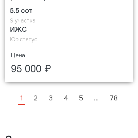
5.5 сот
S участка
ИЖС
Юр.статус
Цена
95 000 ₽
1
2
3
4
5
…
78