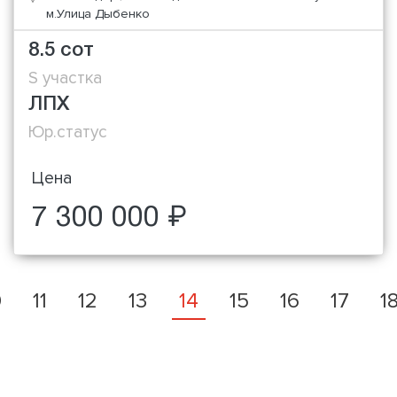
м.Улица Дыбенко
8.5 сот
S участка
ЛПХ
Юр.статус
Цена
7 300 000 ₽
0
11
12
13
14
15
16
17
1