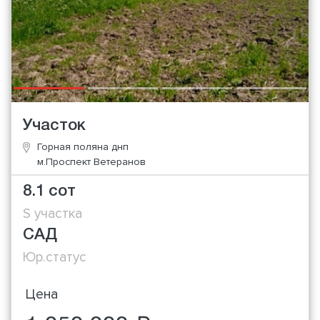
Участок
Горная поляна днп
м.Проспект Ветеранов
8.1 сот
S участка
САД
Юр.статус
Цена