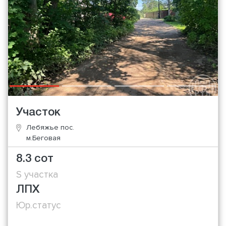
Участок
Лебяжье пос.
м.Беговая
8.3 сот
S участка
ЛПХ
Юр.статус