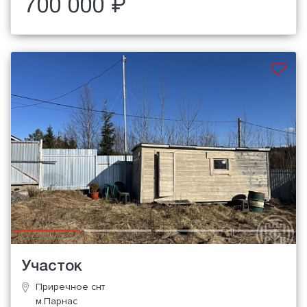
700 000 ₽
Участок
Приречное снт
м.Парнас