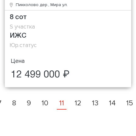
Пикколово дер., Мира ул.
8 сот
S участка
ИЖС
Юр.статус
Цена
12 499 000 ₽
7
8
9
10
11
12
13
14
15