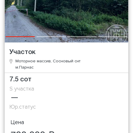
Участок
Моторное массив, Сосновый снт
м.Парнас
7.5 сот
S участка
—
Юр.статус
Цена