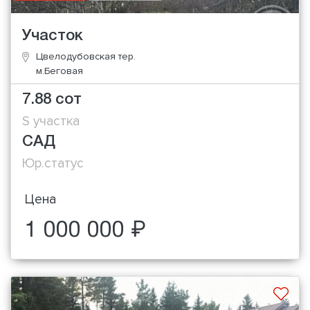
Участок
Цвелодубовская тер.
м.Беговая
7.88 сот
S участка
САД
Юр.статус
Цена
1 000 000 ₽