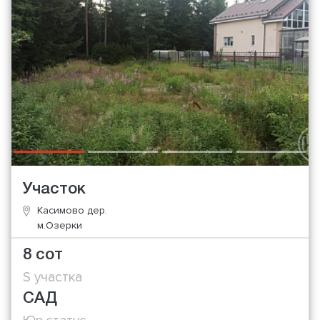
Участок
Касимово дер.
м.Озерки
8 сот
S участка
САД