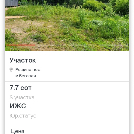
Участок
Рощино пос.
м.Беговая
7.7 сот
S участка
ИЖС
Юр.статус
Цена