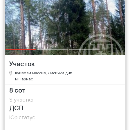
Участок
Куйвози массив, Лисички днп
м.Парнас
8 сот
S участка
ДСП
Юр.статус