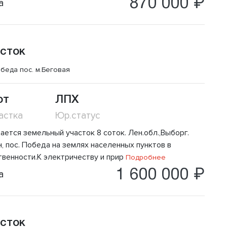
870 000 ₽
а
сток
беда пос.
м.Беговая
от
ЛПХ
астка
Юр.статус
ается земельный участок 8 соток. Лен.обл.,Выборг.
, пос. Победа на землях населенных пунктов в
твенности.К электричеству и прир
Подробнее
1 600 000 ₽
а
сток