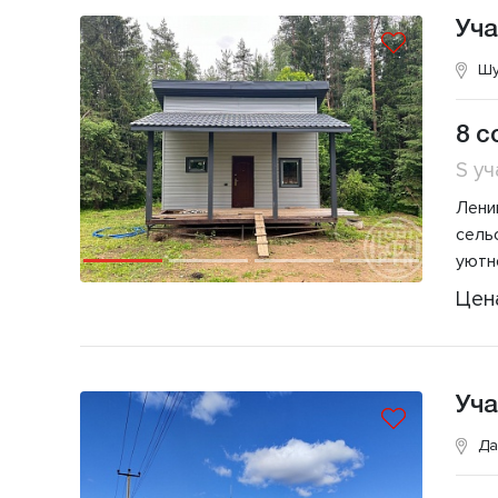
Уча
Шу
8 с
S уч
Лени
сель
уютн
Цен
Уча
Да