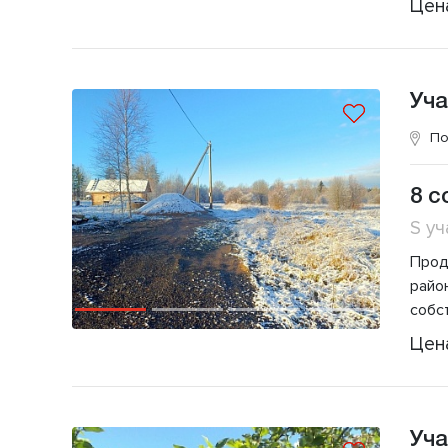
Цен
Уча
По
8 с
S уч
Прод
район
собс
Цен
Уча