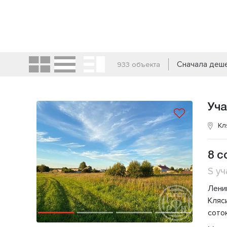
Сначала деш
933 объекта
Уча
Кл
8 с
S уч
Лени
Кляс
сото