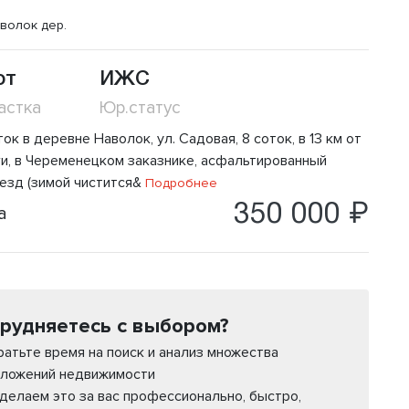
волок дер.
от
ИЖС
астка
Юр.статус
ок в деревне Наволок, ул. Садовая, 8 соток, в 13 км от
уги, в Череменецком заказнике, асфальтированный
езд (зимой чистится&
Подробнее
350 000 ₽
а
рудняетесь с выбором?
ратьте время на поиск и анализ множества
ложений недвижимости
делаем это за вас профессионально, быстро,