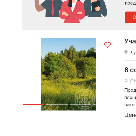
пред
О
Уча
Лу
8 с
S уч
Прод
площ
зако
Цен