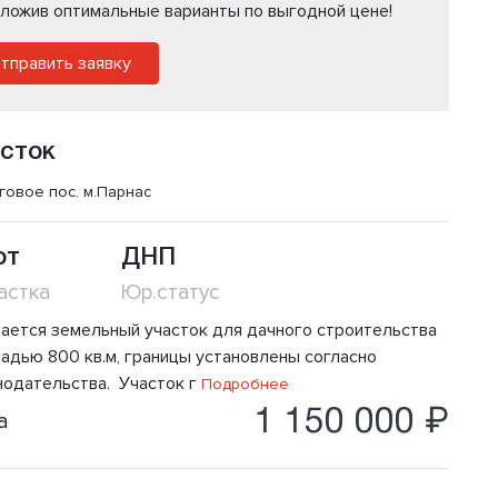
ложив оптимальные варианты по выгодной цене!
тправить заявку
сток
говое пос.
м.Парнас
от
ДНП
астка
Юр.статус
ается земельный участок для дачного строительства
адью 800 кв.м, границы установлены согласно
нодательства. Участок г
Подробнее
1 150 000 ₽
а