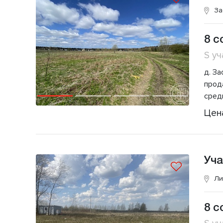
За
8 с
S уч
д. За
прода
сред
Цен
Уча
Ли
8 с