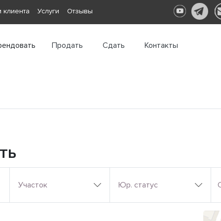
 клиента
Услуги
Отзывы
рендовать
Продать
Сдать
Контакты
ть
Участок
Юр. статус