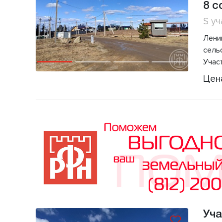
8 с
S уч
Лени
сель
Участ
Цен
Уча