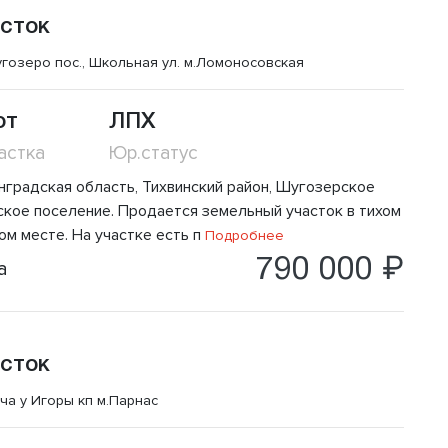
сток
гозеро пос., Школьная ул.
м.Ломоносовская
от
ЛПХ
астка
Юр.статус
нградская область, Тихвинский район, Шугозерское
ское поселение. Продается земельный участок в тихом
ом месте. На участке есть п
Подробнее
790 000 ₽
а
сток
ча у Игоры кп
м.Парнас