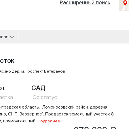
Расширенный поиск
евле
сток
ясино дер.
м.Проспект Ветеранов
от
САД
астка
Юр.статус
нградская область, Ломоносовский район, деревня
ино, СНТ `Заозерное`. Продается земельный участок 8
к, прямоугольный,
Подробнее