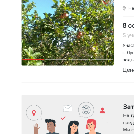
На
8 с
S уч
Участ
г. Л
подъ
Цен
Зат
Не т
пред
Мы с