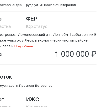
островье дер., Труда ул.
м.Проспект Ветеранов
от
ФЕР
астка
Юр.статус
островье, Ломоносовский р-н, Лен. обл. 1 собственник В
же участок у Леса, в экологически чистом районе ,
и леса и
Подробнее
1 000 000 ₽
а
сток
музи дер.
м.Проспект Ветеранов
от
ИЖС