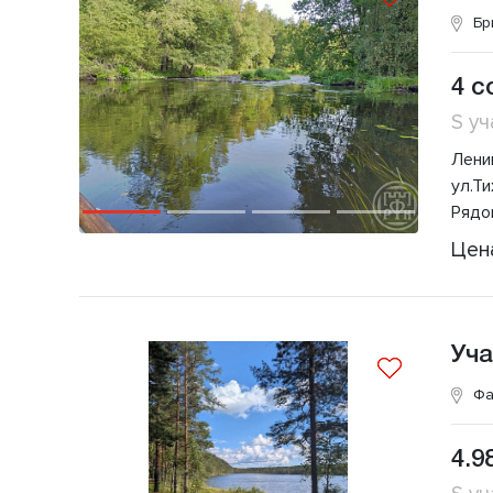
Бр
4 с
S уч
Лени
ул.Т
Рядо
Цен
Уча
Фа
4.9