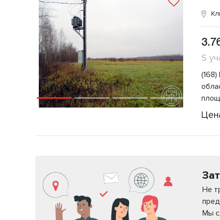
Кл
3.7
S уч
(168
обла
площ
Цен
Зат
Не т
пред
Мы с