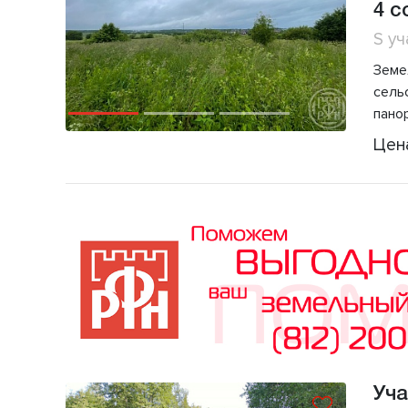
4 с
S уч
Земе
сель
пано
Цен
Уча