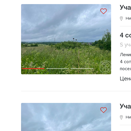
Уча
Ни
4 с
S уч
Лени
4 со
посе
Цен
Уча
Ни