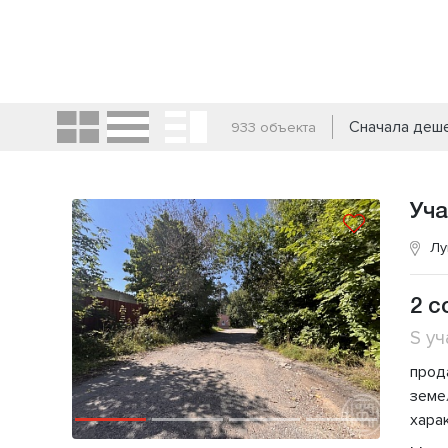
Сначала деш
933 объекта
Уча
Лу
2 с
S уч
прод
земе
хара