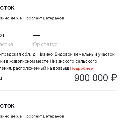
сток
зино дер.
м.Проспект Ветеранов
от
—
астка
Юр.статус
нградская обл., д. Низино. Видовой земельный участок
тки в живописном месте Низинского сельского
ления, расположенный на возвыш
Подробнее
900 000 ₽
а
сток
зино дер.
м.Проспект Ветеранов