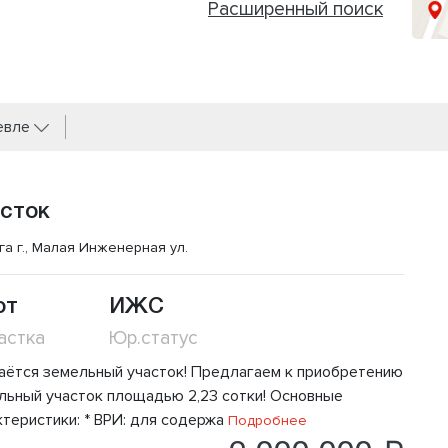
Расширенный поиск
евле
сток
га г., Малая Инженерная ул.
от
ИЖС
астка
Юр.статус
аётся земельный участок! Предлагаем к приобретению
льный участок площадью 2,23 сотки! Основные
ктеристики: * ВРИ: для содержа
Подробнее