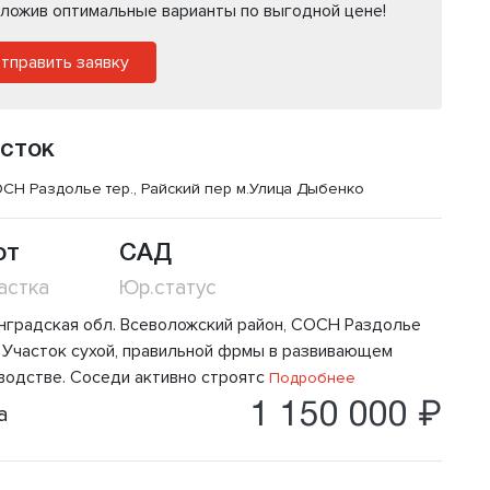
ложив оптимальные варианты по выгодной цене!
тправить заявку
сток
СН Раздолье тер., Райский пер
м.Улица Дыбенко
от
САД
астка
Юр.статус
нградская обл. Всеволожский район, СОСН Раздолье
 . Участок сухой, правильной фрмы в развивающем
водстве. Соседи активно строятс
Подробнее
1 150 000 ₽
а