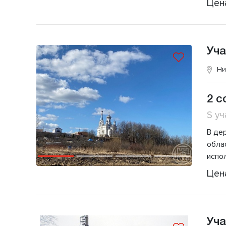
Цен
Уча
Ни
2 с
S уч
В де
обла
испо
Цен
Уча