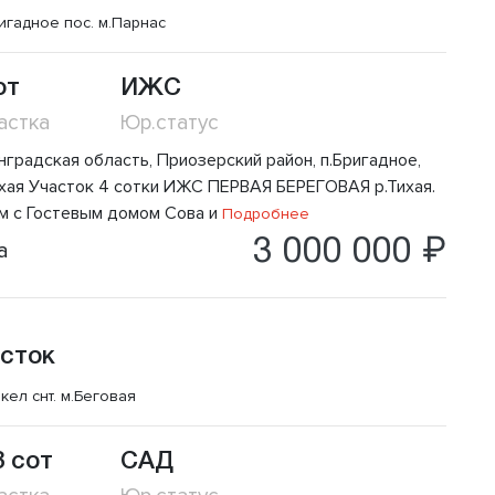
игадное пос.
м.Парнас
от
ИЖС
астка
Юр.статус
нградская область, Приозерский район, п.Бригадное,
ихая Участок 4 сотки ИЖС ПЕРВАЯ БЕРЕГОВАЯ р.Тихая.
м с Гостевым домом Сова и
Подробнее
3 000 000 ₽
а
сток
кел снт.
м.Беговая
8 сот
САД