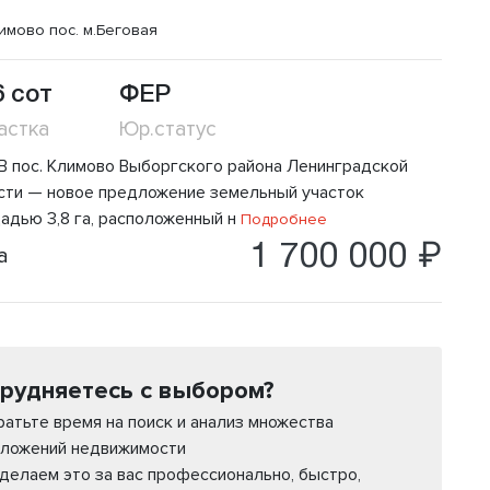
имово пос.
м.Беговая
6 сот
ФЕР
астка
Юр.статус
) В пос. Климово Выборгского района Ленинградской
сти — новое предложение земельный участок
адью 3,8 га, расположенный н
Подробнее
1 700 000 ₽
а
рудняетесь с выбором?
ратьте время на поиск и анализ множества
ложений недвижимости
делаем это за вас профессионально, быстро,