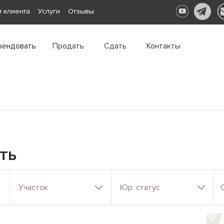
 клиента
Услуги
Отзывы
рендовать
Продать
Сдать
Контакты
ть
Участок
Юр. статус