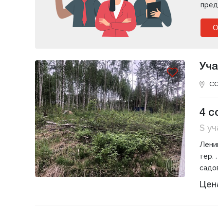
пред
О
Уча
СО
4 с
S уч
Лени
тер.
садо
Цен