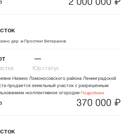
2 000 000 ₽
а
сток
зино дер.
м.Проспект Ветеранов
от
—
астка
Юр.статус
ревне Низино Ломоносовского района Ленинградской
сти продается земельный участок с разрешённым
льзованием «коллективное огородни
Подробнее
370 000 ₽
а
сток