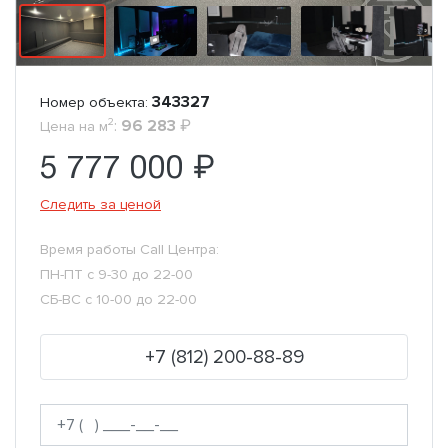
343327
Номер объекта:
2
:
96 283
₽
Цена на м
5 777 000 ₽
Следить за ценой
Время работы Call Центра:
ПН-ПТ с 9-30 до 22-00
СБ-ВС с 10-00 до 22-00
+7 (812) 200-88-89