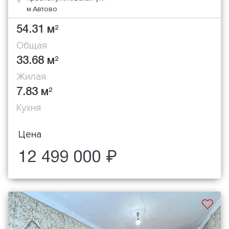
м.Автово
54.31 м
2
Общая
33.68 м
2
Жилая
7.83 м
2
Кухня
Цена
12 499 000 ₽