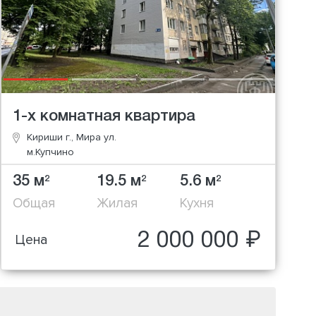
1-х комнатная квартира
Кириши г., Мира ул.
м.Купчино
35 м
19.5 м
5.6 м
2
2
2
Общая
Жилая
Кухня
2 000 000 ₽
Цена