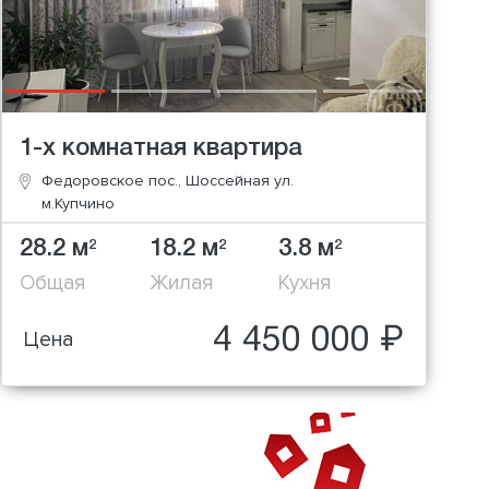
1-х комнатная квартира
Федоровское пос., Шоссейная ул.
м.Купчино
28.2 м
18.2 м
3.8 м
2
2
2
Общая
Жилая
Кухня
4 450 000 ₽
Цена