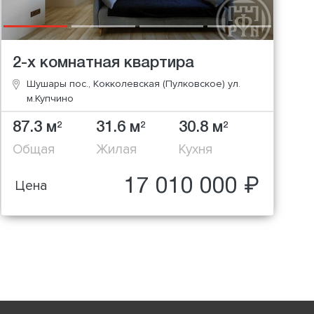
2-х комнатная квартира
Шушары пос., Кокколевская (Пулковское) ул.
м.Купчино
87.3 м
31.6 м
30.8 м
2
2
2
Общая
Жилая
Кухня
17 010 000 ₽
Цена