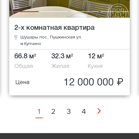
2-х комнатная квартира
Шушары пос., Пушкинская ул.
м.Купчино
66.8 м
32.3 м
12 м
2
2
2
Общая
Жилая
Кухня
12 000 000 ₽
Цена
Next
›
1
2
3
4