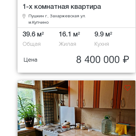
1-х комнатная квартира
Пушкин г., Захаржевская ул.
м.Купчино
39.6 м
16.1 м
9.9 м
2
2
2
Общая
Жилая
Кухня
8 400 000 ₽
Цена