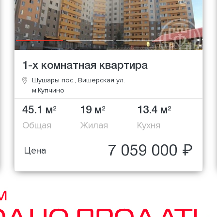
1-х комнатная квартира
Шушары пос., Вишерская ул.
м.Купчино
45.1 м
19 м
13.4 м
2
2
2
Общая
Жилая
Кухня
7 059 000 ₽
Цена