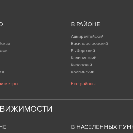
О
В РАЙОНЕ
Адмиралтейский
йская
Василеостровский
ская
Выборгский
Калининский
Кировский
ая
Колпинский
ии метро
Все районы
ДВИЖИМОСТИ
НЕ
В НАСЕЛЕННЫХ ПУН