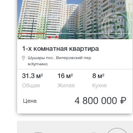
1-х комнатная квартира
Шушары пос., Вилеровский пер.
м.Купчино
31.3 м
16 м
8 м
2
2
2
Общая
Жилая
Кухня
4 800 000 ₽
Цена