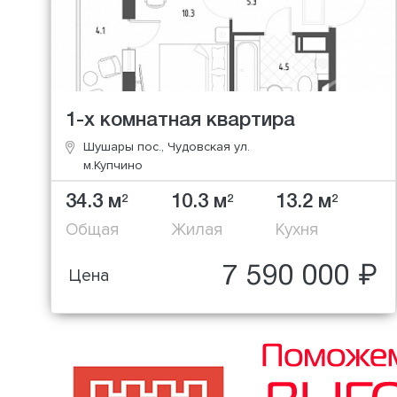
1-х комнатная квартира
Шушары пос., Чудовская ул.
м.Купчино
34.3 м
10.3 м
13.2 м
2
2
2
Общая
Жилая
Кухня
7 590 000 ₽
Цена