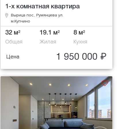
1-х комнатная квартира
Вырица пос., Румянцева ул.
м.Купчино
32 м
19.1 м
8 м
2
2
2
Общая
Жилая
Кухня
1 950 000 ₽
Цена