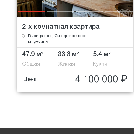
2-х комнатная квартира
Вырица пос., Сиверское шос.
м.Купчино
47.9 м
33.3 м
5.4 м
2
2
2
Общая
Жилая
Кухня
4 100 000 ₽
Цена