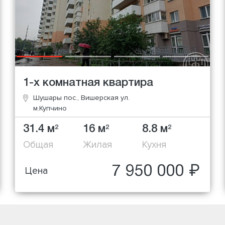
1-х комнатная квартира
Шушары пос., Вишерская ул.
м.Купчино
31.4 м
16 м
8.8 м
2
2
2
Общая
Жилая
Кухня
7 950 000 ₽
Цена