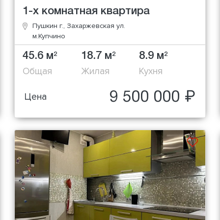
1-х комнатная квартира
Пушкин г., Захаржевская ул.
м.Купчино
45.6 м
18.7 м
8.9 м
2
2
2
Общая
Жилая
Кухня
9 500 000 ₽
Цена