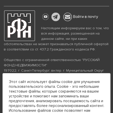
Войти в почту
Настоящим информируем вас о том, что
вся информация, размещенная на
данном сайте, ни при каких
обстоятельствах не может признаваться публичной офертой
в соответствии со ст. 437.2 Гражданского кодекса РФ.
Общество с ограниченной ответственностью "РУССКИЙ
ФОНД НЕДВИЖИМОСТИ"
197022, г. Санкт-Петербург, вн.тер. г. Муниципальный Округ
Аптекарский Остров, ул. Петропавловская, дом 8, литера А,
помещение 26Н, комната 103
Этот сайт использует файлы cookie для улучшения
ИНН 7813672570 КПП 781301001 ОГРН 1237800058870
пользовательского опыта. Cookie - это небольшие
текстовые файлы, которые сохраняются на вашем
Политика конфиденциальности
Политика обработки
устройстве и помогают нам запоминать ваши
персональных данных
предпочтения, анализировать посещаемость сайта и
Телефон для связи:
предоставлять более персонализированный контент.
+7 (812) 200-99-98
Использование файлов cookie позволяет нам