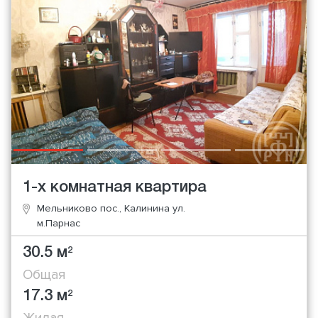
1-х комнатная квартира
Мельниково пос., Калинина ул.
м.Парнас
30.5 м
2
Общая
17.3 м
2
Жилая