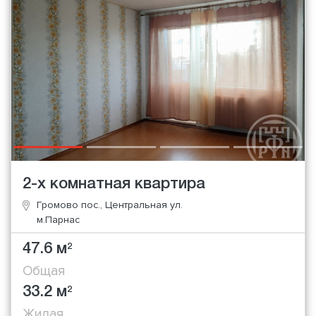
2-х комнатная квартира
Громово пос., Центральная ул.
м.Парнас
47.6 м
2
Общая
33.2 м
2
Жилая