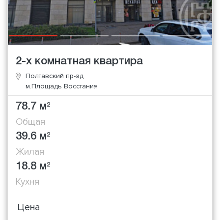
2-х комнатная квартира
Полтавский пр-зд
м.Площадь Восстания
78.7 м
2
Общая
39.6 м
2
Жилая
18.8 м
2
Кухня
Цена