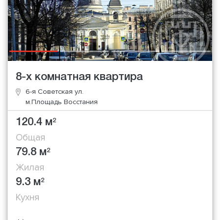
8-х комнатная квартира
6-я Советская ул.
м.Площадь Восстания
120.4 м
2
Общая
79.8 м
2
Жилая
9.3 м
2
Кухня