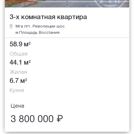
3-х комнатная квартира
Мга пгт., Революции шос.
м.Площадь Восстания
58.9 м
2
Общая
44.1 м
2
Жилая
6.7 м
2
Кухня
Цена
3 800 000 ₽