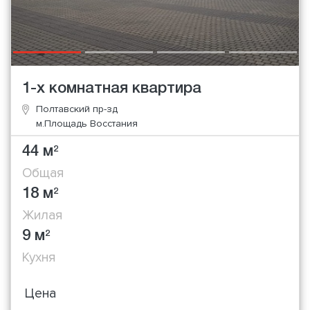
1-х комнатная квартира
Полтавский пр-зд
м.Площадь Восстания
44 м
2
Общая
18 м
2
Жилая
9 м
2
Кухня
Цена