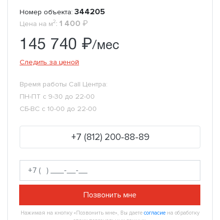
344205
Номер объекта:
2
:
1 400
₽
Цена на м
145 740 ₽
/мес
Следить за ценой
Время работы Call Центра:
ПН-ПТ с 9-30 до 22-00
СБ-ВС с 10-00 до 22-00
+7 (812) 200-88-89
Позвонить мне
Нажимая на кнопку «Позвонить мне», Вы даете
согласие
на обработку