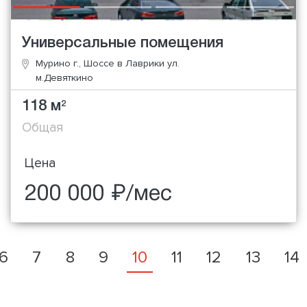
Универсальные помещения
Мурино г., Шоссе в Лаврики ул.
м.Девяткино
118 м
2
Общая
Цена
200 000 ₽/мес
6
7
8
9
10
11
12
13
14