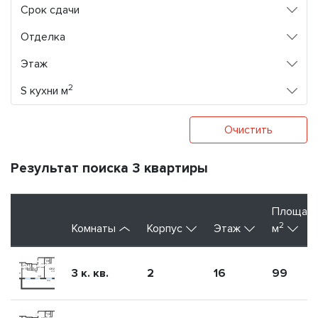
Срок сдачи
Отделка
Этаж
2
S кухни м
Очистить
Результат поиска 3 квартиры
Площад
2
Комнаты
Корпус
Этаж
м
3 к. кв.
2
16
99