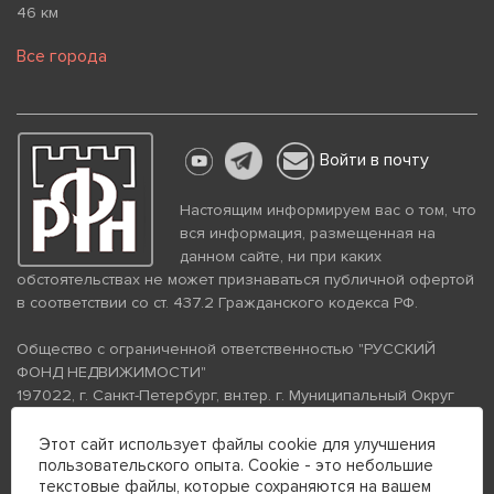
46 км
Все города
Войти в почту
Настоящим информируем вас о том, что
вся информация, размещенная на
данном сайте, ни при каких
обстоятельствах не может признаваться публичной офертой
в соответствии со ст. 437.2 Гражданского кодекса РФ.
Общество с ограниченной ответственностью "РУССКИЙ
ФОНД НЕДВИЖИМОСТИ"
197022, г. Санкт-Петербург, вн.тер. г. Муниципальный Округ
Аптекарский Остров, ул. Петропавловская, дом 8, литера А,
помещение 26Н, комната 103
Этот сайт использует файлы cookie для улучшения
пользовательского опыта. Cookie - это небольшие
ИНН 7813672570 КПП 781301001 ОГРН 1237800058870
текстовые файлы, которые сохраняются на вашем
Политика конфиденциальности
Политика обработки