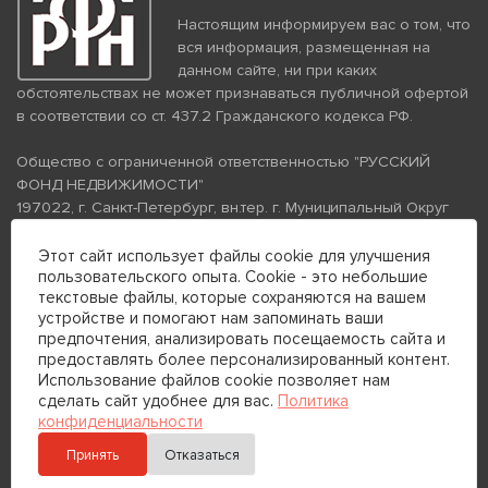
Настоящим информируем вас о том, что
вся информация, размещенная на
данном сайте, ни при каких
обстоятельствах не может признаваться публичной офертой
в соответствии со ст. 437.2 Гражданского кодекса РФ.
Общество с ограниченной ответственностью "РУССКИЙ
ФОНД НЕДВИЖИМОСТИ"
197022, г. Санкт-Петербург, вн.тер. г. Муниципальный Округ
Аптекарский Остров, ул. Петропавловская, дом 8, литера А,
помещение 26Н, комната 103
Этот сайт использует файлы cookie для улучшения
пользовательского опыта. Cookie - это небольшие
ИНН 7813672570 КПП 781301001 ОГРН 1237800058870
текстовые файлы, которые сохраняются на вашем
Политика конфиденциальности
Политика обработки
устройстве и помогают нам запоминать ваши
персональных данных
предпочтения, анализировать посещаемость сайта и
Телефон для связи:
предоставлять более персонализированный контент.
+7 (812) 200-99-98
Использование файлов cookie позволяет нам
сделать сайт удобнее для вас.
Политика
+7 (812) 200-88-89
конфиденциальности
Принять
Отказаться
Отправить сообщение