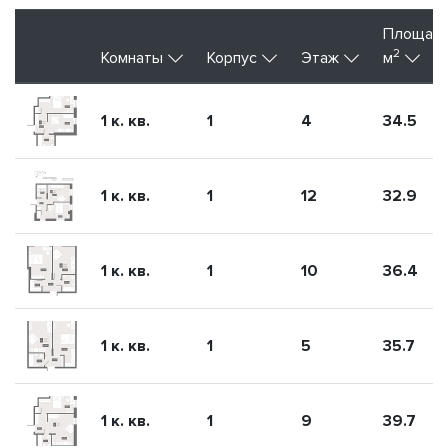
Площад
2
Комнаты
Корпус
Этаж
м
1 к. кв.
1
4
34.5
1 к. кв.
1
12
32.9
1 к. кв.
1
10
36.4
1 к. кв.
1
5
35.7
1 к. кв.
1
9
39.7