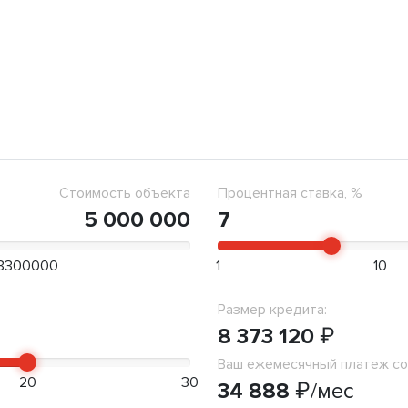
Стоимость объекта
Процентная ставка, %
5 000 000
7
3300000
1
10
Размер кредита:
8 373 120
₽
Ваш ежемесячный платеж со
20
30
34 888
₽
/мес