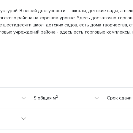
ктурой. В пешей доступности — школы, детские сады, аптеки
ргского района на хорошем уровне. Здесь достаточно торгов
шестидесяти школ, детских садов, есть дома творчества, с
рговых учреждений района - здесь есть торговые комплексы,
2
S общая м
Срок сдачи