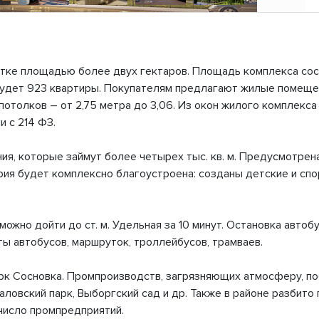
стке площадью более двух гектаров. Площадь комплекса соста
 будет 923 квартиры. Покупателям предлагают жилые помещен
 потолков – от 2,75 метра до 3,06. Из окон жилого комплекс
 с 214 ФЗ.
, которые займут более четырех тыс. кв. м. Предусмотрена
рия будет комплексно благоустроена: созданы детские и сп
ожно дойти до ст. м. Удельная за 10 минут. Остановка автоб
ы автобусов, маршруток, троллейбусов, трамваев.
арк Сосновка. Промпроизводств, загрязняющих атмосферу, по
аловский парк, Выборгский сад и др. Также в районе разбито 
число промпредприятий.