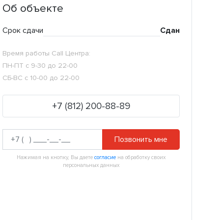
Об объекте
Срок сдачи
Сдан
Время работы Call Центра:
ПН-ПТ с 9-30 до 22-00
СБ-ВС с 10-00 до 22-00
+7 (812) 200-88-89
Позвонить мне
Нажимая на кнопку, Вы даете
согласие
на обработку своих
персональных данных