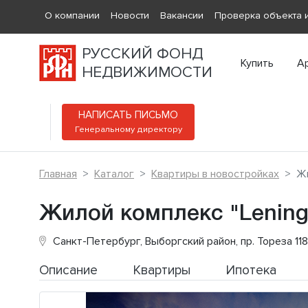
О компании
Новости
Вакансии
Проверка объекта и
РУССКИЙ ФОНД
Купить
А
НЕДВИЖИМОСТИ
НАПИСАТЬ ПИСЬМО
Генеральному директору
Главная
Каталог
Квартиры в новостройках
Жи
Жилой комплекс "Lening
Санкт-Петербург, Выборгский район, пр. Тореза 11
Описание
Квартиры
Ипотека