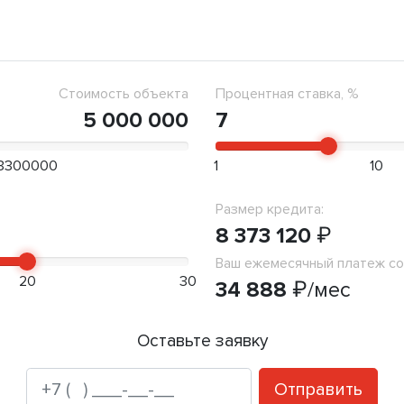
Стоимость объекта
Процентная ставка, %
5 000 000
7
3300000
1
10
Размер кредита:
8 373 120
₽
Ваш ежемесячный платеж со
20
30
34 888
₽
/мес
Оставьте заявку
Отправить