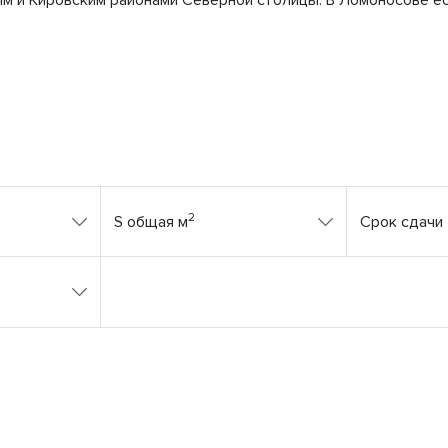
м и Кировским районами Северной столицы. В Ломоносове ест
2
S общая м
Срок сдачи