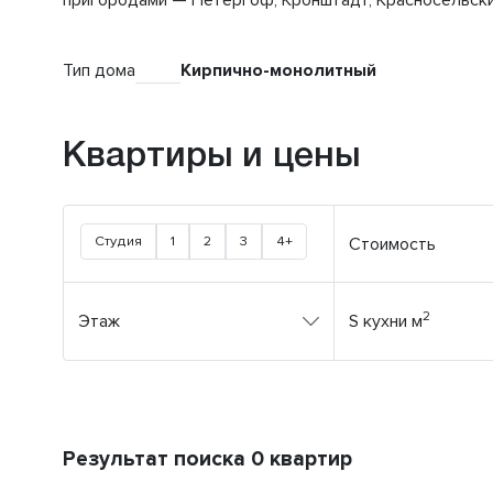
пригородами — Петергоф, Кронштадт, Красносельски
Тип дома
Кирпично-монолитный
Квартиры и цены
Студия
1
2
3
4+
Стоимость
2
Этаж
S кухни м
Результат поиска 0 квартир