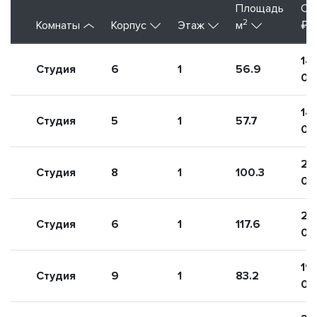
Площадь
Ст
2
Комнаты
Корпус
Этаж
м
₽
14
Студия
6
1
56.9
00
14
Студия
5
1
57.7
00
24
Студия
8
1
100.3
00
26
Студия
6
1
117.6
00
19
Студия
9
1
83.2
00