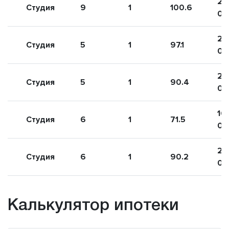
22
Студия
9
1
100.6
00
21
Студия
5
1
97.1
00
20
Студия
5
1
90.4
00
16
Студия
6
1
71.5
00
20
Студия
6
1
90.2
00
Калькулятор ипотеки