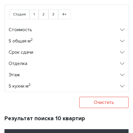
Студия
1
2
3
4+
Стоимость
2
S общая м
Срок сдачи
Отделка
Этаж
2
S кухни м
Очистить
Результат поиска 10 квартир