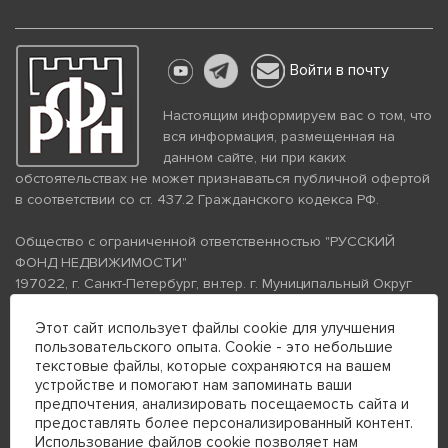
Войти в почту
Настоящим информируем вас о том, что
вся информация, размещенная на
данном сайте, ни при каких
обстоятельствах не может признаваться публичной офертой
в соответствии со ст. 437.2 Гражданского кодекса РФ.
Общество с ограниченной ответственностью "РУССКИЙ
ФОНД НЕДВИЖИМОСТИ"
197022, г. Санкт-Петербург, вн.тер. г. Муниципальный Округ
Аптекарский Остров, ул. Петропавловская, дом 8, литера А,
помещение 26Н, комната 103
Этот сайт использует файлы cookie для улучшения
пользовательского опыта. Cookie - это небольшие
ИНН 7813672570 КПП 781301001 ОГРН 1237800058870
текстовые файлы, которые сохраняются на вашем
Политика конфиденциальности
Политика обработки
устройстве и помогают нам запоминать ваши
персональных данных
предпочтения, анализировать посещаемость сайта и
Телефон для связи:
предоставлять более персонализированный контент.
+7 (812) 200-99-98
Использование файлов cookie позволяет нам