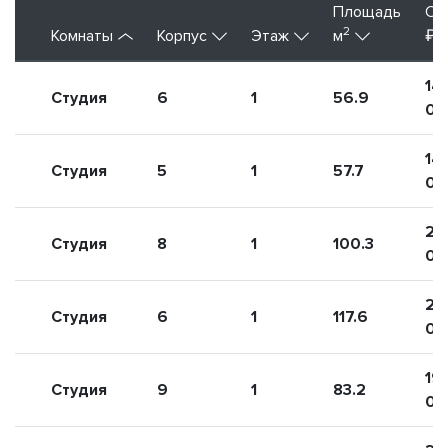
Площадь
Ст
2
Комнаты
Корпус
Этаж
м
₽
14
Студия
6
1
56.9
00
14
Студия
5
1
57.7
00
24
Студия
8
1
100.3
00
26
Студия
6
1
117.6
00
19
Студия
9
1
83.2
00