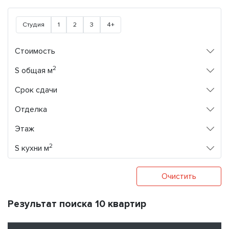
Студия
1
2
3
4+
Стоимость
2
S общая м
Срок сдачи
Отделка
Этаж
2
S кухни м
Очистить
Результат поиска 10 квартир