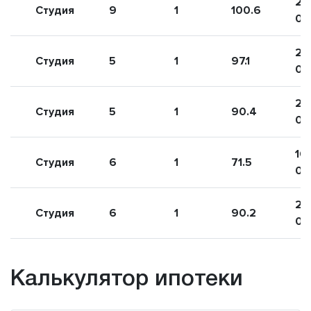
22
Студия
9
1
100.6
00
21
Студия
5
1
97.1
00
20
Студия
5
1
90.4
00
16
Студия
6
1
71.5
00
20
Студия
6
1
90.2
00
Калькулятор ипотеки