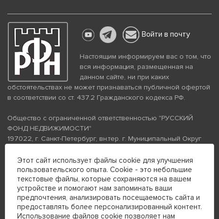
Войти в почту
Настоящим информируем вас о том, что
вся информация, размещенная на
данном сайте, ни при каких
обстоятельствах не может признаваться публичной офертой
в соответствии со ст. 437.2 Гражданского кодекса РФ.
Общество с ограниченной ответственностью "РУССКИЙ
ФОНД НЕДВИЖИМОСТИ"
197022, г. Санкт-Петербург, вн.тер. г. Муниципальный Округ
Аптекарский Остров, ул. Петропавловская, дом 8, литера А,
помещение 26Н, комната 103
Этот сайт использует файлы cookie для улучшения
пользовательского опыта. Cookie - это небольшие
ИНН 7813672570 КПП 781301001 ОГРН 1237800058870
текстовые файлы, которые сохраняются на вашем
Политика конфиденциальности
Политика обработки
устройстве и помогают нам запоминать ваши
персональных данных
предпочтения, анализировать посещаемость сайта и
Телефон для связи:
предоставлять более персонализированный контент.
+7 (812) 200-99-98
Использование файлов cookie позволяет нам