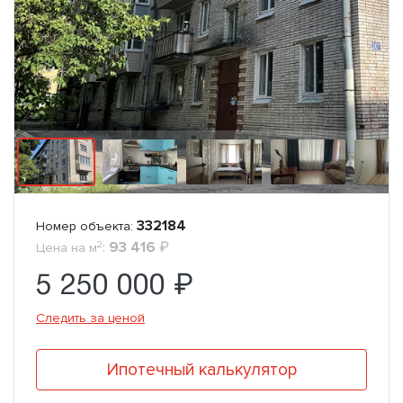
332184
Номер объекта:
2
:
93 416
₽
Цена на м
5 250 000 ₽
Следить за ценой
Ипотечный калькулятор