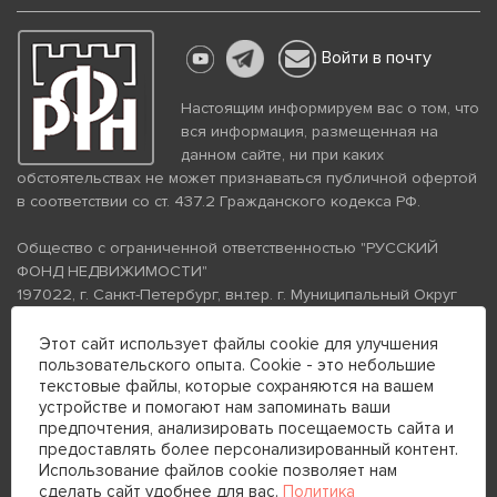
Войти в почту
Настоящим информируем вас о том, что
вся информация, размещенная на
данном сайте, ни при каких
обстоятельствах не может признаваться публичной офертой
в соответствии со ст. 437.2 Гражданского кодекса РФ.
Общество с ограниченной ответственностью "РУССКИЙ
ФОНД НЕДВИЖИМОСТИ"
197022, г. Санкт-Петербург, вн.тер. г. Муниципальный Округ
Аптекарский Остров, ул. Петропавловская, дом 8, литера А,
помещение 26Н, комната 103
Этот сайт использует файлы cookie для улучшения
пользовательского опыта. Cookie - это небольшие
ИНН 7813672570 КПП 781301001 ОГРН 1237800058870
текстовые файлы, которые сохраняются на вашем
Политика конфиденциальности
Политика обработки
устройстве и помогают нам запоминать ваши
персональных данных
предпочтения, анализировать посещаемость сайта и
Телефон для связи:
предоставлять более персонализированный контент.
+7 (812) 200-99-98
Использование файлов cookie позволяет нам
сделать сайт удобнее для вас.
Политика
+7 (812) 200-88-89