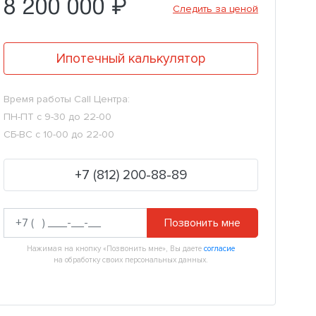
8 200 000 ₽
Следить за ценой
Ипотечный калькулятор
Время работы Call Центра:
ПН-ПТ с 9-30 до 22-00
СБ-ВС с 10-00 до 22-00
+7 (812) 200-88-89
Позвонить мне
Нажимая на кнопку «Позвонить мне», Вы даете
согласие
на обработку своих персональных данных.