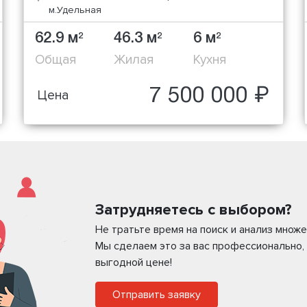
м.Удельная
62.9 м
46.3 м
6 м
2
2
2
Общая
Жилая
Кухня
7 500 000 ₽
Цена
Затрудняетесь с выбором?
Не тратьте время на поиск и анализ мно
Мы сделаем это за вас профессионально,
выгодной цене!
Отправить заявку