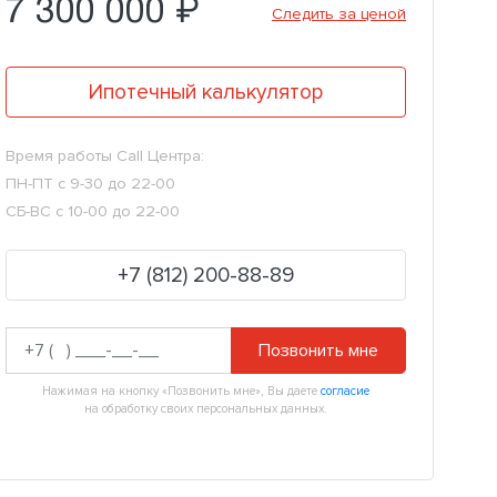
7 300 000 ₽
Следить за ценой
Ипотечный калькулятор
Время работы Call Центра:
ПН-ПТ с 9-30 до 22-00
СБ-ВС с 10-00 до 22-00
+7 (812) 200-88-89
Позвонить мне
Нажимая на кнопку «Позвонить мне», Вы даете
согласие
на обработку своих персональных данных.