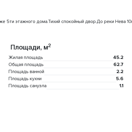
аже 5ти этажного дома.Тихий спокойный двор.До реки Нева 1
2
Площади, м
Жилая площадь
45.2
Общая площадь
62.7
Площадь ванной
2.2
Площадь кухни
5.6
Площадь санузла
1.1