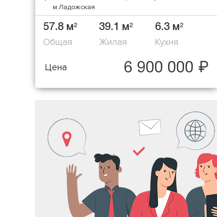
м.Ладожская
57.8 м
39.1 м
6.3 м
2
2
2
Общая
Жилая
Кухня
6 900 000 ₽
Цена