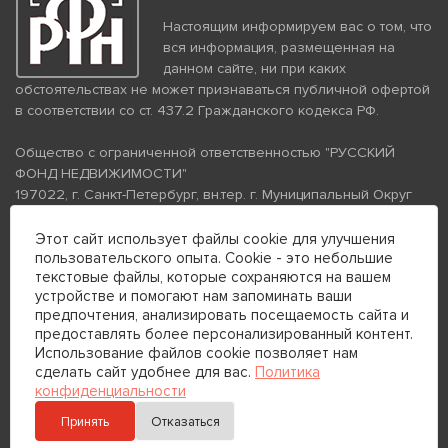
Настоящим информируем вас о том, что
вся информация, размещенная на
данном сайте, ни при каких
обстоятельствах не может признаваться публичной офертой
в соответствии со ст. 437.2 Гражданского кодекса РФ.
Общество с ограниченной ответственностью "РУССКИЙ
ФОНД НЕДВИЖИМОСТИ"
197022, г. Санкт-Петербург, вн.тер. г. Муниципальный Округ
Аптекарский Остров, ул. Петропавловская, дом 8, литера А,
помещение 26Н, комната 103
Этот сайт использует файлы cookie для улучшения
пользовательского опыта. Cookie - это небольшие
ИНН 7813672570 КПП 781301001 ОГРН 1237800058870
текстовые файлы, которые сохраняются на вашем
Политика конфиденциальности
Политика обработки
устройстве и помогают нам запоминать ваши
персональных данных
предпочтения, анализировать посещаемость сайта и
Телефон для связи:
предоставлять более персонализированный контент.
+7 (812) 200-99-98
Использование файлов cookie позволяет нам
сделать сайт удобнее для вас.
Политика
+7 (812) 200-88-89
конфиденциальности
Принять
Отказаться
Отправить сообщение