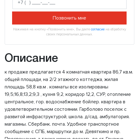
Позвонить мне
Нажимая на кнопку «Позвонить мне», Вы даете
согласие
на обработку
своих персональных данных.
Описание
к продаже предлагается 4 комнатная квартира 86,7 кв.м.
общей площади, на 2/2 этажного коттеджа, жилая
площадь 58,8 кв.м . комнаты все изолированы
19,5;16,8;13,2;9,3 , кухня 9,2, коридор 12,2, СУР, отопление
центральное, гор. водоснабжение бойлер. квартира в
удовлетворительном состоянии. Гарболово поселок с
развитой инфраструктурой, школа. д/сад. амбулатория.
магазины. Сбербанк. почта. Удобное транспортное
сообщение с СПБ, маршрутки до м. Девяткино и пр.