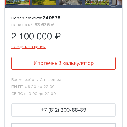
340578
Номер объекта:
2
:
63 636
₽
Цена на м
2 100 000 ₽
Следить за ценой
Ипотечный калькулятор
Время работы Call Центра:
ПН-ПТ с 9-30 до 22-00
СБ-ВС с 10-00 до 22-00
+7 (812) 200-88-89