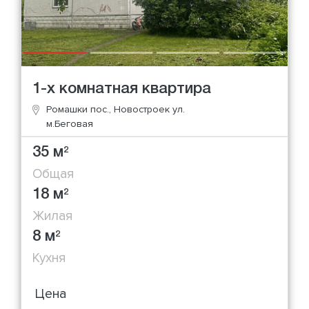
1-х комнатная квартира
Ромашки пос., Новостроек ул.
м.Беговая
35 м
2
Общая
18 м
2
Жилая
8 м
2
Кухня
Цена