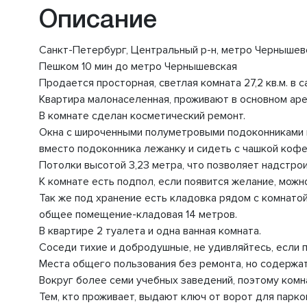
Описание
Санкт-Петербург, Центральный р-н, метро Чернышевска
Пешком 10 мин до метро Чернышевская
Продается просторная, светлая комната 27,2 кв.м. в 
Квартира малонаселенная, проживают в основном ар
В комнате сделан косметический ремонт.
Окна с широченными полуметровыми подоконниками вы
вместо подоконника лежанку и сидеть с чашкой кофе
Потолки высотой 3,23 метра, что позволяет надстрои
К комнате есть подпол, если появится желание, можн
Так же под хранение есть кладовка рядом с комнатой
общее помещение-кладовая 14 метров.
В квартире 2 туалета и одна ванная комната.
Соседи тихие и добродушные, не удивляйтесь, если 
Места общего пользования без ремонта, но содержатс
Вокруг более семи учебных заведений, поэтому комн
Тем, кто проживает, выдают ключ от ворот для парко