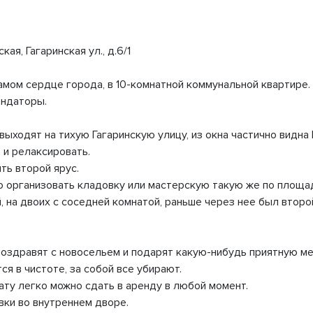
я, Гагаринская ул., д.6/1
самом сердце города, в 10-комнатной коммунальной квартире.
ендаторы.
ходят на тихую Гагаринскую улицу, из окна частично видна
 и релаксировать.
ть второй ярус.
о организовать кладовку или мастерскую такую же по площади
, на двоих с соседней комнатой, раньше через нее был втор
поздравят с новосельем и подарят какую-нибудь приятную ме
я в чистоте, за собой все убирают.
ату легко можно сдать в аренду в любой момент.
вки во внутреннем дворе.