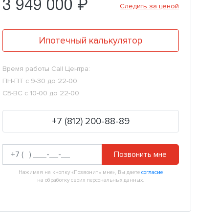
3 949 000 ₽
Следить за ценой
Ипотечный калькулятор
Время работы Call Центра:
ПН-ПТ с 9-30 до 22-00
СБ-ВС с 10-00 до 22-00
+7 (812) 200-88-89
Позвонить мне
Нажимая на кнопку «Позвонить мне», Вы даете
согласие
на обработку своих персональных данных.