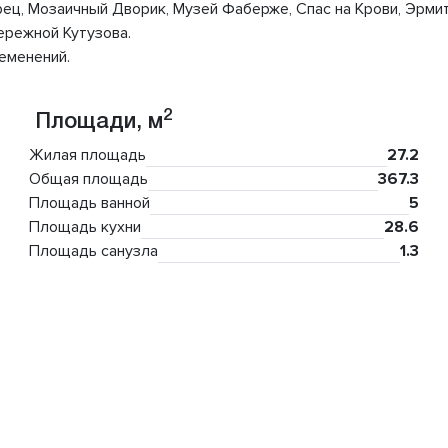
ец, Мозаичный Дворик, Музей Фаберже, Спас на Крови, Эрми
ережной Кутузова.
еменений.
2
Площади, м
Жилая площадь
27.2
Общая площадь
367.3
Площадь ванной
5
Площадь кухни
28.6
Площадь санузла
1.3