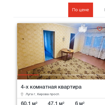
По цене
4-х комнатная квартира
Луга г., Кирова просп.
60.1 м
47.1 м
6 м
2
2
2