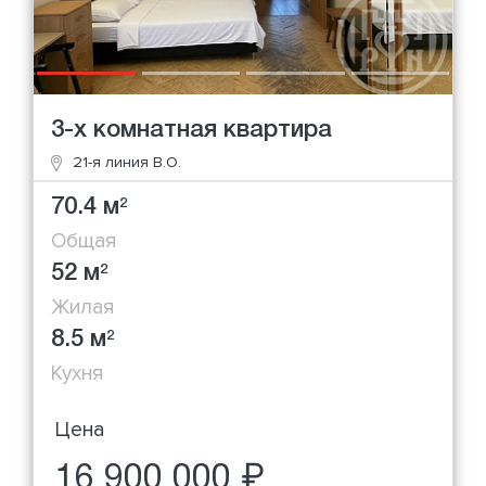
3-х комнатная квартира
21-я линия В.О.
70.4 м
2
Общая
52 м
2
Жилая
8.5 м
2
Кухня
Цена
16 900 000 ₽