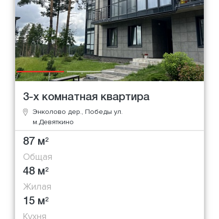
3-х комнатная квартира
Энколово дер., Победы ул.
м.Девяткино
87 м
2
Общая
48 м
2
Жилая
15 м
2
Кухня