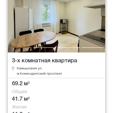
3-х комнатная квартира
Камышовая ул.
м.Комендантский проспект
69.2 м
2
Общая
41.7 м
2
Жилая